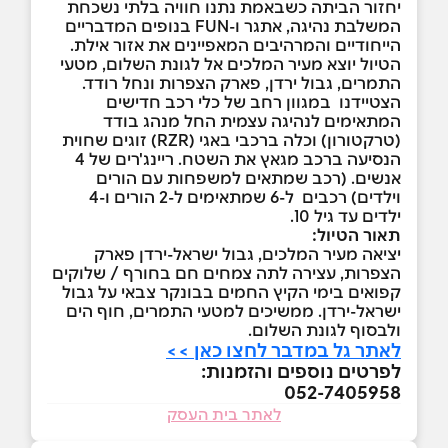
יחזור הביתה כשבאמת נתנו חוויה בלתי נשכחת
המשלבת נהיגה, אתגר ו-FUN בנופים המדבריים
הייחודיים והמרהיבים המאפיינים את אזור אילת.
הטיול יוצא מעיר המלכים אל לגונת השלום, מטעי
התמרים, גבול ירדן, פארק הצפרות ונחל רודד.
הצטיידנו במגוון רחב של כלי רכב חדישים
המתאימים לנהיגה עצמית החל מנהג בודד
(טרקטורון) וכלה ברכבי באגי (RZR) זוגים שחוית
הנסיעה ברכב מגאץ את השטח. ריינג'רים של 4
אנשים. (רכב שמתאים למשפחות עם הורים
וילדים) רכבים ל-6 שמתאימים ל-2 הורים ו-4
ילדים עד גיל 10.
תאור הטיול:
יציאה מעיר המלכים, גבול ישראל-ירדן פארק
הצפרות, עצירה לתה צמחים חם בחורף / שלוקים
קפואים בימי הקיץ החמים בבונקר צבאי על גבול
ישראל-ירדן. ממשיכים למטעי התמרים, חוף הים
ולבסוף לגונת השלום.
לאתר גל במדבר לחצו כאן >>
לפרטים נוספים והזמנות:
052-7405958
לאתר בית העסק