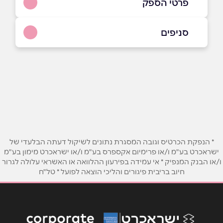
פרטי הספק
052-7405958
סניפים
באתר
אילת
עיר המלכים
052-7405958
שם מלא
*
טלפון
*
* הנפקת הכרטיס וגובה המסגרת נתונים לשיקול דעתה הבלעדי של
ישראכרט בע"מ ו/או פרימיום אקספרס בע"מ ו/או ישראכרט מימון בע"מ
ו/או הבנק המנפיק * אי עמידה בפירעון ההלוואה או האשראי עלולה לגרור
אימייל
*
חיוב בריבית פיגורים והליכי הוצאה לפועל * טל"ח
נושא
*
אנא חזרו אלי בקשר ל...