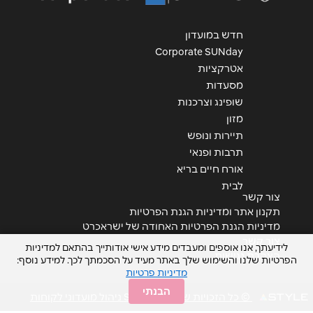
הודעה
*
חדש במועדון
Corporate SUNday
אטרקציות
מסעדות
שופינג וצרכנות
מזון
שליחה
תיירות ונופש
תרבות ופנאי
אורח חיים בריא
לבית
צור קשר
תקנון אתר ומדיניות הגנת הפרטיות
מדיניות הגנת הפרטיות האחודה של ישראכרט
צור קשר
לידיעתך, אנו אוספים ומעבדים מידע אישי אודותייך בהתאם למדיניות
הצהרת נגישות
הפרטיות שלנו והשימוש שלך באתר מעיד על הסכמתך לכך. למידע נוסף:
מדיניות פרטיות
הבנתי
© כל הזכויות שמורות STYLE ניהול מועדוני לקוחות