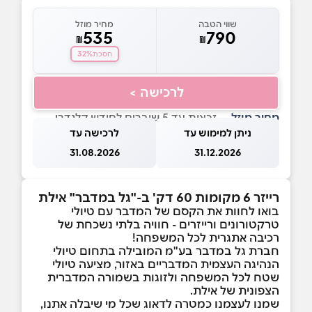
שווי הטבה
מחיר מוזל
535
790
₪
₪
32%
חסכת
לרכישה >
מחיר מוזל
— זכאות עד 5 שוברים לחודש קלנדרי
ניתן למימוש עד
לרכישה עד
31.08.2026
31.12.2026
רייזר 6 מקומות 60 דק' ב-"גל במדבר" אילת
בואו לחוות את הקסם של המדבר עם טיולי
טרקטורונים ורייזרים - חוויה בלתי נשכחת של
רכיבה אתגרית לכל המשפחה!
חברת גל במדבר בע"מ המובילה בתחום טיולי
הנהיגה העצמית המדבריים באזור, מציעה טיולי
שטח לכל המשפחה ולזוגות בשמורה המדברית
הצפונית של אילת.
שמנו לעצמנו כמטרה לדאוג שכל מי שיבלה אתנו,