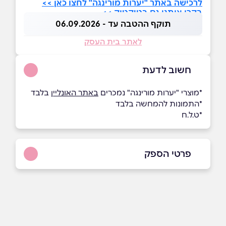
לרכישה באתר "יערות מורינגה" לחצו כאן >>
בקרו אותנו גם בטיקטוק >>
תוקף ההטבה עד - 06.09.2026
לאתר בית העסק
חשוב לדעת
*מוצרי "יערות מורינגה" נמכרים
באתר האונליין
בלבד
*התמונות להמחשה בלבד
*ט.ל.ח
פרטי הספק
08-8593318
באתר
בפייסבוק
באינסטגרם
ביוטיוב
בוואטסאפ