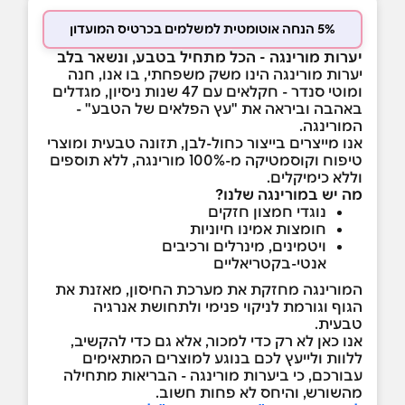
5% הנחה אוטומטית למשלמים בכרטיס המועדון
יערות מורינגה - הכל מתחיל בטבע, ונשאר בלב
יערות מורינגה הינו משק משפחתי, בו אנו, חנה
ומוטי סנדר - חקלאים עם 47 שנות ניסיון, מגדלים
באהבה וביראה את "עץ הפלאים של הטבע" -
המורינגה.
אנו מייצרים בייצור כחול-לבן, תזונה טבעית ומוצרי
טיפוח וקוסמטיקה מ-100% מורינגה, ללא תוספים
וללא כימיקלים.
מה יש במורינגה שלנו?
נוגדי חמצון חזקים
חומצות אמינו חיוניות
ויטמינים, מינרלים ורכיבים
אנטי-בקטריאליים
המורינגה מחזקת את מערכת החיסון, מאזנת את
הגוף וגורמת לניקוי פנימי ולתחושת אנרגיה
טבעית.
אנו כאן לא רק כדי למכור, אלא גם כדי להקשיב,
ללוות ולייעץ לכם בנוגע למוצרים המתאימים
עבורכם, כי ביערות מורינגה - הבריאות מתחילה
מהשורש, והיחס לא פחות חשוב.