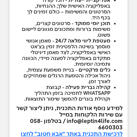
אפליקציית ייעודית
-
הכל קורה
באפליקציה האישית שלך, ההנחיות,
הסרטונים והמשימות – כולם זמינים לך
בכף היד.
תוכן יומי ממוקד
-
סרטונים קצרים,
משימות ברורות ומתכונים מגוונים ליישום
פשוט.
מעטפת ליווי מלאה 24/7
- מאמן אנושי
מוסמך בשיטה הלפטינית זמין בצ’אט
האישי באפליקציה, לצד מאמן דיגיטלי
מתקדם באפליקציה למענה מיידי, הכוונה
ותמיכה יומיומית.
כלים פרקטיים
-
בניית משמעת עצמית,
ניהול אכילה והטמעת הרגלים שמחזיקים
לאורך זמן.
קהילה גברית פעילה
-
קבוצת
WHATSAPP לתמיכה בזמן התהליך
וקהילת בוגרים להמשך שימור התוצאות.
למידע נוסף אודות התכנית, ניתן ליצור קשר
עם שירות הלקוחות במייל
info@leptin4life.com / בטלפון 058-
6600303
לרכישת התכנית באתר "אבא חטוב" לחצו