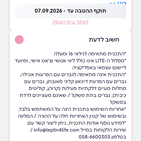
כאן >>
תוקף ההטבה עד - 07.09.2026
לאתר בית העסק
חשוב לדעת
*התכנית מתאימה לגילאי 16 ומעלה
*מסלול ה-LITE אינו כולל ליווי אנושי וצ'אט אישי, ומיועד
ליישום עצמאי באפליקציה
*התכנית אינה מתאימה לגברים עם הפרעות אכילה,
גברים עם הפרעת דיכאון קליני מאובחן, גברים עם
מחלות מעיים דלקתיות פעילות (קרוהן, קוליטיס
כיבית), גברים בתת משקל / שאינם מעוניינים לרדת
במשקל
*אחריות השימוש בתכנית הינה על המשתמש בלבד,
ובשימוש של קטין האחריות חלה על ההורה / המלווה
*למידע נוסף אודות התכנית, ניתן ליצור קשר עם
שירות הלקוחות במייל info@leptin4life.com /
בטלפון 058-6600303