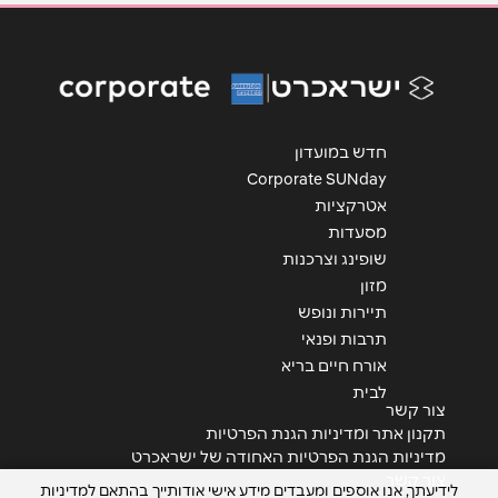
טלפון
*
אימייל
*
חדש במועדון
Corporate SUNday
נושא
*
אטרקציות
אנא חזרו אלי בקשר ל...
מסעדות
שופינג וצרכנות
הודעה
*
מזון
תיירות ונופש
תרבות ופנאי
אורח חיים בריא
לבית
צור קשר
תקנון אתר ומדיניות הגנת הפרטיות
שליחה
מדיניות הגנת הפרטיות האחודה של ישראכרט
צור קשר
לידיעתך, אנו אוספים ומעבדים מידע אישי אודותייך בהתאם למדיניות