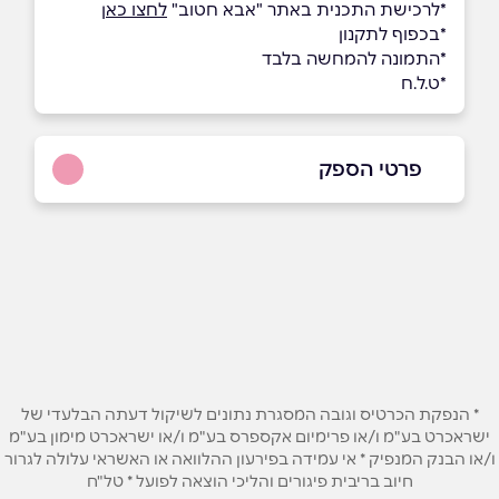
*לרכישת התכנית באתר "אבא חטוב"
לחצו כאן
*בכפוף לתקנון
*התמונה להמחשה בלבד
*ט.ל.ח
פרטי הספק
058-6600303
באתר
בפייסבוק
באינסטגרם
ביוטיוב
* הנפקת הכרטיס וגובה המסגרת נתונים לשיקול דעתה הבלעדי של
ישראכרט בע"מ ו/או פרימיום אקספרס בע"מ ו/או ישראכרט מימון בע"מ
ו/או הבנק המנפיק * אי עמידה בפירעון ההלוואה או האשראי עלולה לגרור
שם מלא
*
חיוב בריבית פיגורים והליכי הוצאה לפועל * טל"ח