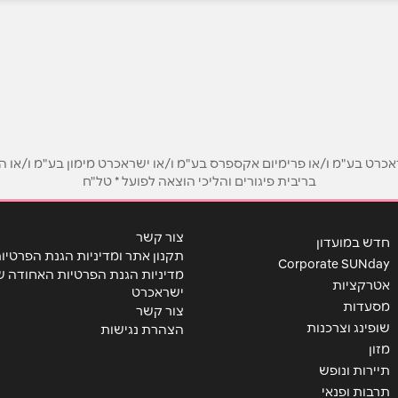
אימייל
*
ט בע"מ ו/או פרימיום אקספרס בע"מ ו/או ישראכרט מימון בע"מ ו/או הבנ
בריבית פיגורים והליכי הוצאה לפועל * טל"ח
צור קשר
חדש במועדון
תקנון אתר ומדיניות הגנת הפרטיו
Corporate SUNday
מדיניות הגנת הפרטיות האחודה ש
אטרקציות
ישראכרט
מסעדות
צור קשר
שופינג וצרכנות
הצהרת נגישות
מזון
תיירות ונופש
שליחה
תרבות ופנאי