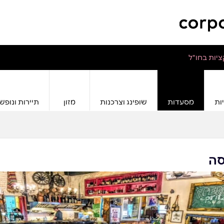
יות בחו"ל
ות
מסעדות
שופינג וצרכנות
מזון
תיירות ונופש
סה