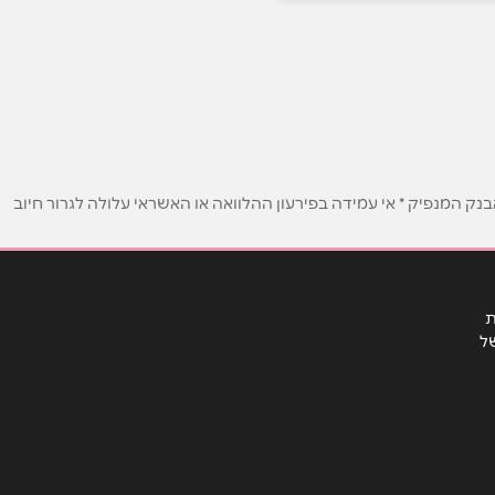
ק המנפיק * אי עמידה בפירעון ההלוואה או האשראי עלולה לגרור חיוב
ת
ל