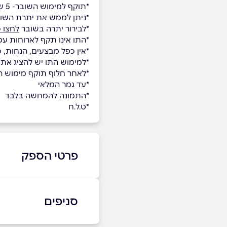
*תוקף למימוש השובר- 5 שנים.
*ניתן לממש את יתרת השו
*לבירור יתרה בשובר
לחצו כ
*התו אינו תקף לארוחות עס
*אין כפל מבצעים, הנחות, 
*למימוש התו יש להציג את
*לאחר חלוף תוקף מימוש השו
*עד גמר המלאי
*התמונה להמחשה בלבד
*ט.ל.ח
פרטי הספק
055-4538388
סניפים
בפייסבוק
באינסטג