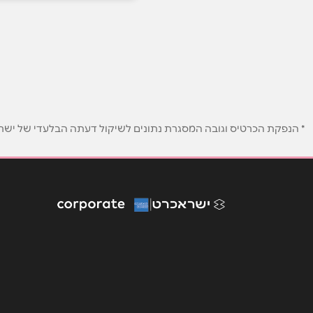
עין הוד
055-4538388
שם מלא
*
טלפון
*
* הנפקת הכרטיס וגובה המסגרת נתונים לשיקול דעתה הבלעדי של ישראכר
נושא
*
אנא חזרו אלי בקשר ל...
הודעה
*