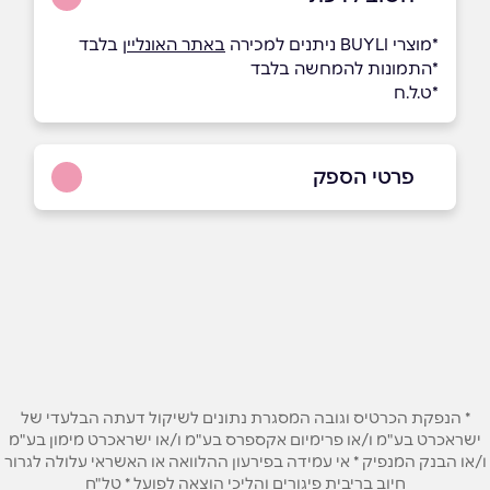
ָ*מוצרי BUYLI ניתנים למכירה
באתר האונליין
בלבד
*התמונות להמחשה בלבד
*ט.ל.ח
פרטי הספק
073-2660624
באתר
בפייסבוק
באינסטגרם
ביוטיוב
בוואטסאפ
* הנפקת הכרטיס וגובה המסגרת נתונים לשיקול דעתה הבלעדי של
שם מלא
*
ישראכרט בע"מ ו/או פרימיום אקספרס בע"מ ו/או ישראכרט מימון בע"מ
ו/או הבנק המנפיק * אי עמידה בפירעון ההלוואה או האשראי עלולה לגרור
חיוב בריבית פיגורים והליכי הוצאה לפועל * טל"ח