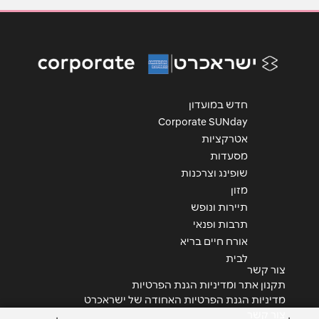
טלפון
*
אימייל
*
נושא
*
חדש במועדון
אנא חזרו אלי בקשר ל...
Corporate SUNday
אטרקציות
הודעה
*
מסעדות
שופינג וצרכנות
מזון
תיירות ונופש
תרבות ופנאי
אורח חיים בריא
לבית
שליחה
צור קשר
תקנון אתר ומדיניות הגנת הפרטיות
מדיניות הגנת הפרטיות האחודה של ישראכרט
צור קשר