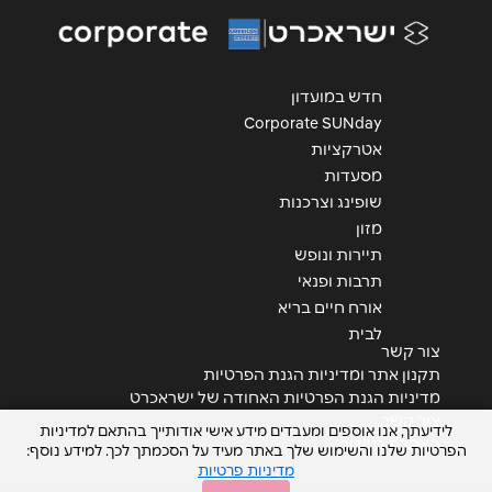
הודעה
*
חדש במועדון
Corporate SUNday
אטרקציות
מסעדות
שליחה
שופינג וצרכנות
מזון
תיירות ונופש
תרבות ופנאי
אורח חיים בריא
לבית
צור קשר
תקנון אתר ומדיניות הגנת הפרטיות
מדיניות הגנת הפרטיות האחודה של ישראכרט
צור קשר
לידיעתך, אנו אוספים ומעבדים מידע אישי אודותייך בהתאם למדיניות
הצהרת נגישות
הפרטיות שלנו והשימוש שלך באתר מעיד על הסכמתך לכך. למידע נוסף:
מדיניות פרטיות