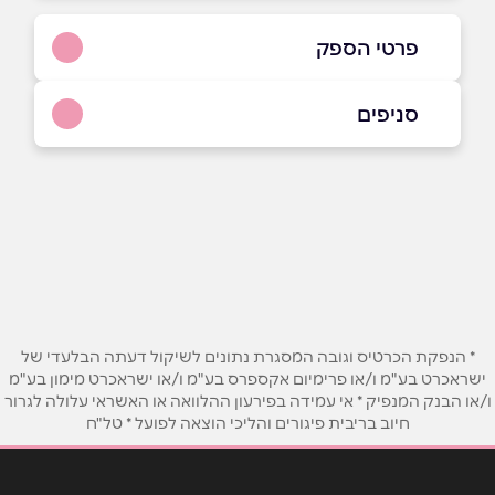
פרטי הספק
052-9592424
|
04-9017677
סניפים
מגדל העמק
שם מלא
*
דרך העמק 16
04-9017677
טלפון
*
אימייל
*
* הנפקת הכרטיס וגובה המסגרת נתונים לשיקול דעתה הבלעדי של
ישראכרט בע"מ ו/או פרימיום אקספרס בע"מ ו/או ישראכרט מימון בע"מ
ו/או הבנק המנפיק * אי עמידה בפירעון ההלוואה או האשראי עלולה לגרור
נושא
*
חיוב בריבית פיגורים והליכי הוצאה לפועל * טל"ח
אנא חזרו אלי בקשר ל...