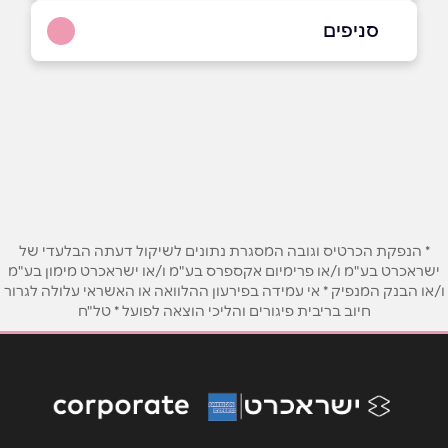
04-9558088
סניפים
באתר
עכו
החרושת 2, קניון עזריאלי
שם מלא
*
טלפון
*
* הנפקת הכרטיס וגובה המסגרת נתונים לשיקול דעתה הבלעדי של
ישראכרט בע"מ ו/או פרימיום אקספרס בע"מ ו/או ישראכרט מימון בע"מ
ו/או הבנק המנפיק * אי עמידה בפירעון ההלוואה או האשראי עלולה לגרור
אימייל
*
חיוב בריבית פיגורים והליכי הוצאה לפועל * טל"ח
נושא
*
אנא חזרו אלי בקשר ל...
הודעה
*