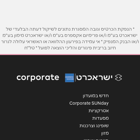
שם מלא
*
טלפון
*
* הנפקת הכרטיס וגובה המסגרת נתונים לשיקול דעתה הבלעדי של
ישראכרט בע"מ ו/או פרימיום אקספרס בע"מ ו/או ישראכרט מימון בע"מ
ו/או הבנק המנפיק * אי עמידה בפירעון ההלוואה או האשראי עלולה לגרור
אימייל
*
חיוב בריבית פיגורים והליכי הוצאה לפועל * טל"ח
נושא
*
אנא חזרו אלי בקשר ל...
הודעה
*
חדש במועדון
Corporate SUNday
אטרקציות
מסעדות
שופינג וצרכנות
מזון
שליחה