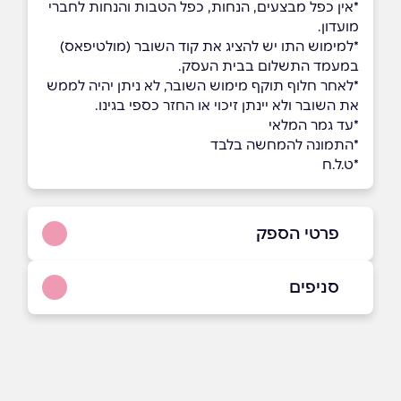
*אין כפל מבצעים, הנחות, כפל הטבות והנחות לחברי
מועדון.
*למימוש התו יש להציג את קוד השובר (מולטיפאס)
במעמד התשלום בבית העסק.
*לאחר חלוף תוקף מימוש השובר, לא ניתן יהיה לממש
את השובר ולא יינתן זיכוי או החזר כספי בגינו.
*עד גמר המלאי
*התמונה להמחשה בלבד
*ט.ל.ח
פרטי הספק
077-9386-111
סניפים
באתר
באינסטגרם
תל אביב
צבי סטרכילביץ 4
077-9386-111