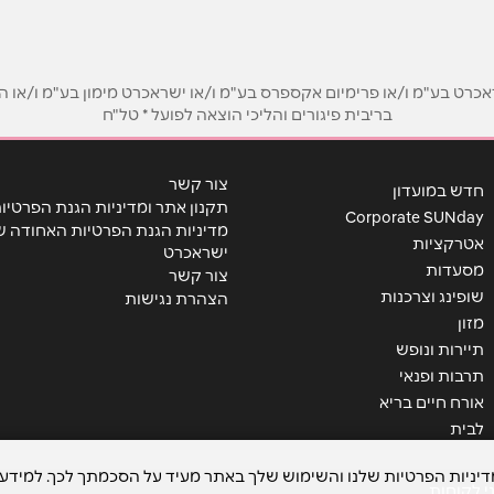
 שבע
חדרה
אימייל
*
החיטה 1
MIXX Shopping Center
ט בע"מ ו/או פרימיום אקספרס בע"מ ו/או ישראכרט מימון בע"מ ו/או הבנ
בריבית פיגורים והליכי הוצאה לפועל * טל"ח
צור קשר
חדש במועדון
תקנון אתר ומדיניות הגנת הפרטיו
Corporate SUNday
מדיניות הגנת הפרטיות האחודה ש
אטרקציות
ישראכרט
מסעדות
צור קשר
שופינג וצרכנות
הצהרת נגישות
מזון
תיירות ונופש
שליחה
תרבות ופנאי
אורח חיים בריא
לבית
מדיניות הפרטיות שלנו והשימוש שלך באתר מעיד על הסכמתך לכך. למידע 