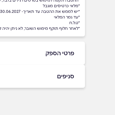
*ההטבה תקפה למימוש בסרטים רגילים בלבד, לא כולל תלת מימד, VIP, אקספרס, D4, הקרנות מדובבות לרוסית, מו
*מלאי כרטיסים מוגבל
*יש לממש את ההטבה עד תאריך- 30.06.2027
*עד גמר המלאי
*ט.ל.ח
*לאחר חלוף תוקף מימוש השובר, לא ניתן יהיה למ
פרטי הספק
סניפים
באתר
רמת השרון
נתנ
צומת גלילות, בניין רב המכר
שם מלא
*