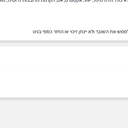
פעים והצגות, או הקרנות ואירועים מיוחדים.
מש את השובר ולא יינתן זיכוי או החזר כספי בגינו
יה
כפר סבא
מתחם רוגובין המחקר 3
מתחם G וייצמן 207