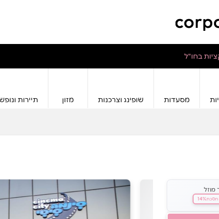
יות בחו"ל
ות
מסעדות
שופינג וצרכנות
מזון
תיירות ונופש
 מוזל
14%
חסכת