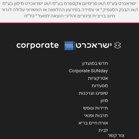
ישראכרט בע"מ ו/או פרימיום אקספרס בע"מ ו/או ישראכרט מימון בע"מ
טלפון
*
ו/או הבנק המנפיק * אי עמידה בפירעון ההלוואה או האשראי עלולה לגרור
חיוב בריבית פיגורים והליכי הוצאה לפועל * טל"ח
אימייל
*
נושא
*
אנא חזרו אלי בקשר ל...
חדש במועדון
Corporate SUNday
הודעה
*
אטרקציות
מסעדות
שופינג וצרכנות
מזון
תיירות ונופש
תרבות ופנאי
שליחה
אורח חיים בריא
לבית
צור קשר