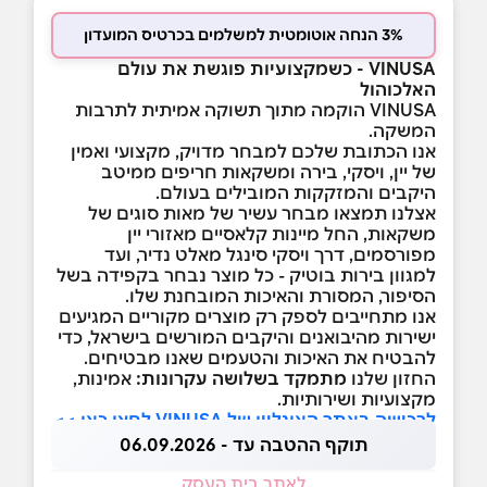
3% הנחה אוטומטית למשלמים בכרטיס המועדון
VINUSA - כשמקצועיות פוגשת את עולם
האלכוהול
VINUSA הוקמה מתוך תשוקה אמיתית לתרבות
המשקה.
אנו הכתובת שלכם למבחר מדויק, מקצועי ואמין
של יין, ויסקי, בירה ומשקאות חריפים ממיטב
היקבים והמזקקות המובילים בעולם.
אצלנו תמצאו מבחר עשיר של מאות סוגים של
משקאות, החל מיינות קלאסיים מאזורי יין
מפורסמים, דרך ויסקי סינגל מאלט נדיר, ועד
למגוון בירות בוטיק - כל מוצר נבחר בקפידה בשל
הסיפור, המסורת והאיכות המובחנת שלו.
אנו מתחייבים לספק רק מוצרים מקוריים המגיעים
ישירות מהיבואנים והיקבים המורשים בישראל, כדי
להבטיח את האיכות והטעמים שאנו מבטיחים.
החזון שלנו
מתמקד בשלושה עקרונות
:
אמינות,
מקצועיות ושירותיות.
לרכישה באתר האונליין של VINUSA לחצו כאן >>
תוקף ההטבה עד - 06.09.2026
לאתר בית העסק