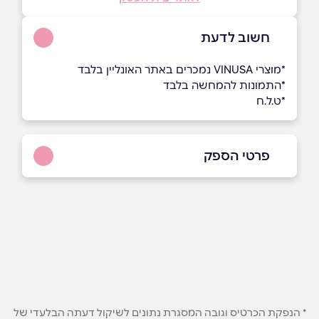
חשוב לדעת
ָ*מוצרי VINUSA נמכרים באתר האונליין בלבד
*התמונות להמחשה בלבד
*ט.ל.ח
פרטי הספק
050-8887584
באתר
באינסטגרם
שם מלא
*
* הנפקת הכרטיס וגובה המסגרת נתונים לשיקול דעתה הבלעדי של