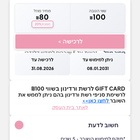
שווי הטבה
מחיר מוזל
80
100
₪
₪
20%
חסכת
לרכישה >
מחיר מוזל
— זכאות עד 5 שוברים לחודש קלנדרי
ניתן למימוש עד
לרכישה עד
31.08.2026
08.01.2031
GIFT CARD לרשת ורדינון בשווי ₪100
לרשימת סניפי רשת ורדינון בהם ניתן לממש את
השובר
לחצו כאן>>
לאתר בית העסק
חשוב לדעת
*תוקף למימוש השובר - 5 שנים