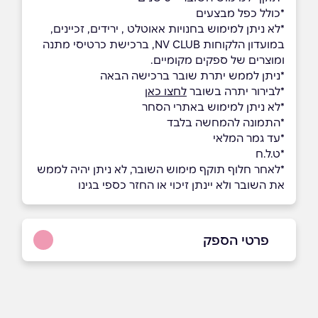
*כולל כפל מבצעים
*לא ניתן למימוש בחנויות אאוטלט , ירידים, זכיינים,
במועדון הלקוחות NV CLUB, ברכישת כרטיסי מתנה
ומוצרים של ספקים מקומיים.
*ניתן לממש יתרת שובר ברכישה הבאה
*לבירור יתרה בשובר
לחצו כאן
*לא ניתן למימוש באתרי הסחר
*התמונה להמחשה בלבד
*עד גמר המלאי
*ט.ל.ח
*לאחר חלוף תוקף מימוש השובר, לא ניתן יהיה לממש
את השובר ולא יינתן זיכוי או החזר כספי בגינו
פרטי הספק
073-2111446
באתר
בפייסבוק
באינסטגרם