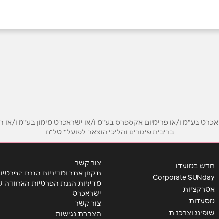
באינסטגרם
אימייל
*
ט בע"מ ו/או פרימיום אקספרס בע"מ ו/או ישראכרט מימון בע"מ ו/או הבנ
בריבית פיגורים והליכי הוצאה לפועל * טל"ח
צור קשר
חדש במועדון
תקנון אתר ומדיניות הגנת הפרטיו
Corporate SUNday
מדיניות הגנת הפרטיות האחודה ש
אטרקציות
ישראכרט
מסעדות
צור קשר
שופינג וצרכנות
הצהרת נגישות