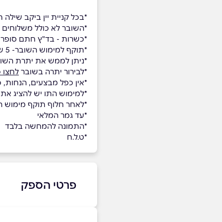
*בכל קניית יין ביקב שילה תקבלו ס
*השובר לא כולל משלוחים
*כשרות - בד"ץ חתם סופר
*תוקף למימוש השובר- 5 שנים
*ניתן לממש את יתרת השו
*לבירור יתרה בשובר
לחצו כ
*אין כפל מבצעים, הנחות, 
*למימוש התו יש להציג א
*לאחר חלוף תוקף מימוש השו
*עד גמר המלאי
*התמונה להמחשה בלבד
*ט.ל.ח
פרטי הספק
050-3554764