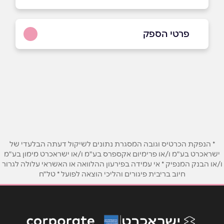
פרטי הספק
שם מלא
*
טלפון
*
* הנפקת הכרטיס וגובה המסגרת נתונים לשיקול דעתה הבלעדי של
אימייל
*
ישראכרט בע"מ ו/או פרימיום אקספרס בע"מ ו/או ישראכרט מימון בע"מ
ו/או הבנק המנפיק * אי עמידה בפירעון ההלוואה או האשראי עלולה לגרור
חיוב בריבית פיגורים והליכי הוצאה לפועל * טל"ח
נושא
*
אנא חזרו אלי בקשר ל...
הודעה
*