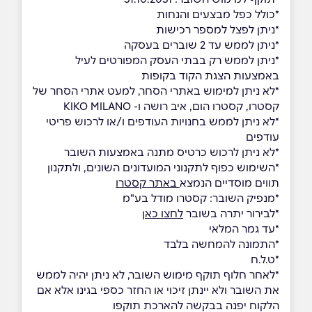
*כולל כפל מבצעים והנחות
*ניתן לפצל למספר רכישות
*ניתן לממש עד 2 שוברים בעסקה
*ניתן לממש רק בבתי העסק המפורטים לעיל
באמצעות הצגת הקוד בקופות
*לא ניתן למימוש באתרי הסחר, למעט אתרי הסחר של
קסטרו, קסטרו הום, איב רושה ו- KIKO MILANO
*לא ניתן לממש בחנויות העודפים ו/או לרכוש פריטי
עודפים
*לא ניתן לרכוש כרטיס מתנה באמצעות השובר
*השימוש כפוף לתקנוני המועדונים השונים, ולתקנון
תווים מוסדיים הנמצא
באתר קסטרו
*מנפיק השובר: קסטרו מודל בע"מ
*לבירור יתרה בשובר
לחצו כאן
*עד גמר המלאי
*התמונה להמחשה בלבד
*ט.ל.ח
*לאחר חלוף תוקף מימוש השובר, לא ניתן יהיה לממש
את השובר ולא יינתן זיכוי או החזר כספי בגינו אלא אם
הלקוח יפנה בבקשה להארכת תוקפו