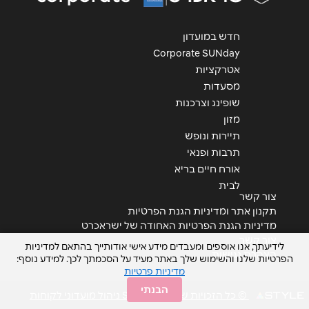
חדש במועדון
Corporate SUNday
אטרקציות
מסעדות
שופינג וצרכנות
שליחה
מזון
תיירות ונופש
תרבות ופנאי
אורח חיים בריא
לבית
צור קשר
תקנון אתר ומדיניות הגנת הפרטיות
מדיניות הגנת הפרטיות האחודה של ישראכרט
צור קשר
לידיעתך, אנו אוספים ומעבדים מידע אישי אודותייך בהתאם למדיניות
הצהרת נגישות
הפרטיות שלנו והשימוש שלך באתר מעיד על הסכמתך לכך. למידע נוסף:
מדיניות פרטיות
הבנתי
© כל הזכויות שמורות STYLE ניהול מועדוני לקוחות