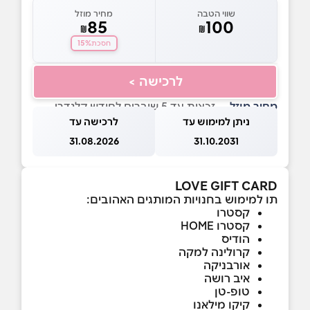
שווי הטבה
מחיר מוזל
85
100
₪
₪
15%
חסכת
לרכישה >
מחיר מוזל
— זכאות עד 5 שוברים לחודש קלנדרי
ניתן למימוש עד
לרכישה עד
31.08.2026
31.10.2031
LOVE GIFT CARD
תו למימוש בחנויות המותגים האהובים:
קסטרו
קסטרו HOME
הודיס
קרולינה למקה
אורבניקה
איב רושה
טופ-טן
קיקו מילאנו