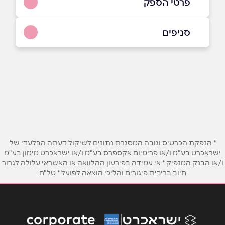
פרטי הספק
054-5812790
|
04-8677783
סניפים
עספיא
שם מלא
*
כביש ראשי
04-8677783
טלפון
*
אימייל
*
* הנפקת הכרטיס וגובה המסגרת נתונים לשיקול דעתה הבלעדי של
ישראכרט בע"מ ו/או פרימיום אקספרס בע"מ ו/או ישראכרט מימון בע"מ
ו/או הבנק המנפיק * אי עמידה בפירעון ההלוואה או האשראי עלולה לגרור
נושא
*
חיוב בריבית פיגורים והליכי הוצאה לפועל * טל"ח
אנא חזרו אלי בקשר ל...
הודעה
*