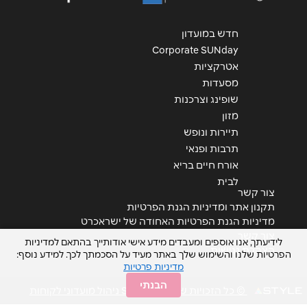
חדש במועדון
Corporate SUNday
אטרקציות
מסעדות
שליחה
שופינג וצרכנות
מזון
תיירות ונופש
תרבות ופנאי
אורח חיים בריא
לבית
צור קשר
תקנון אתר ומדיניות הגנת הפרטיות
מדיניות הגנת הפרטיות האחודה של ישראכרט
צור קשר
לידיעתך, אנו אוספים ומעבדים מידע אישי אודותייך בהתאם למדיניות
הצהרת נגישות
הפרטיות שלנו והשימוש שלך באתר מעיד על הסכמתך לכך. למידע נוסף:
מדיניות פרטיות
הבנתי
© כל הזכויות שמורות STYLE ניהול מועדוני לקוחות