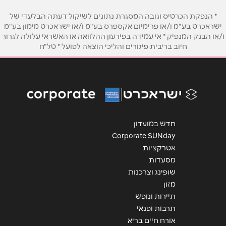
אימייל
*
* הנפקת הכרטיס וגובה המסגרת נתונים לשיקול דעתה הבלעדי של
ישראכרט בע"מ ו/או פרימיום אקספרס בע"מ ו/או ישראכרט מימון בע"מ
ו/או הבנק המנפיק * אי עמידה בפירעון ההלוואה או האשראי עלולה לגרור
חיוב בריבית פיגורים והליכי הוצאה לפועל * טל"ח
נושא
*
אנא חזרו אלי בקשר ל...
הודעה
*
חדש במועדון
Corporate SUNday
אטרקציות
מסעדות
שליחה
שופינג וצרכנות
מזון
תיירות ונופש
תרבות ופנאי
אורח חיים בריא