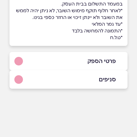
במעמד התשלום בבית העסק.
*לאחר חלוף תוקף מימוש השובר, לא ניתן יהיה לממש
את השובר ולא יינתן זיכוי או החזר כספי בגינו.
*עד גמר המלאי
*התמונה להמחשה בלבד
*ט.ל.ח
פרטי הספק
באתר
בפייסבוק
באינסטגרם
סניפים
הוד השרון
רמתיים 21
שם מלא
*
0775328604
טלפון
*