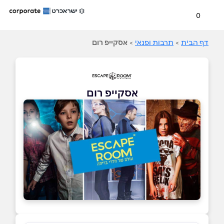
0
דף הבית
>
תרבות ופנאי
>
אסקייפ רום
אסקייפ רום