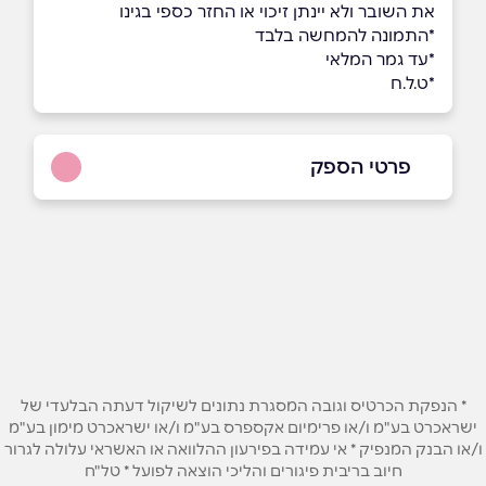
את השובר ולא יינתן זיכוי או החזר כספי בגינו
*התמונה להמחשה בלבד
*עד גמר המלאי
*ט.ל.ח
פרטי הספק
079-932-2224
באתר
שם מלא
*
* הנפקת הכרטיס וגובה המסגרת נתונים לשיקול דעתה הבלעדי של
ישראכרט בע"מ ו/או פרימיום אקספרס בע"מ ו/או ישראכרט מימון בע"מ
טלפון
*
ו/או הבנק המנפיק * אי עמידה בפירעון ההלוואה או האשראי עלולה לגרור
חיוב בריבית פיגורים והליכי הוצאה לפועל * טל"ח