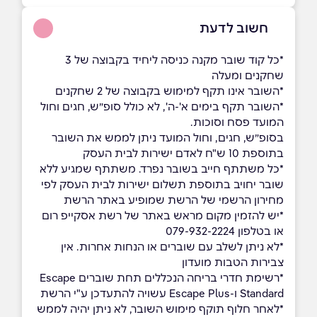
חשוב לדעת
*כל קוד שובר מקנה כניסה ליחיד בקבוצה של 3
שחקנים ומעלה
*השובר אינו תקף למימוש בקבוצה של 2 שחקנים
*השובר תקף בימים א'-ה', לא כולל סופ״ש, חגים וחול
המועד פסח וסוכות.
בסופ״ש, חגים, וחול המועד ניתן לממש את השובר
בתוספת 10 ש"ח לאדם ישירות לבית העסק
*כל משתתף חייב בשובר נפרד. משתתף שמגיע ללא
שובר יחויב בתוספת תשלום ישירות לבית העסק לפי
מחירון הרשמי של הרשת שמופיע באתר הרשת
*יש להזמין מקום מראש באתר של רשת אסקייפ רום
או בטלפון 079-932-2224
*לא ניתן לשלב עם שוברים או הנחות אחרות. אין
צבירות הטבות מועדון
*רשימת חדרי בריחה הנכללים תחת שוברים Escape
Standard ו-Escape Plus עשויה להתעדכן ע"י הרשת
*לאחר חלוף תוקף מימוש השובר, לא ניתן יהיה לממש