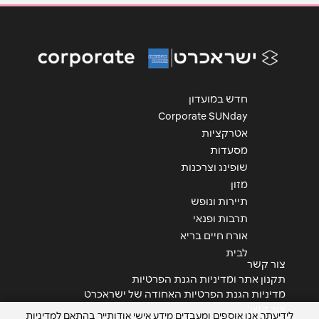
אימייל
*
נושא
*
אנא חזרו אלי בקשר ל...
חדש במועדון
Corporate SUNday
הודעה
*
אטרקציות
מסעדות
שופינג וצרכנות
מזון
תיירות ונופש
תרבות ופנאי
שליחה
אורח חיים בריא
לבית
צור קשר
תקנון אתר ומדיניות הגנת הפרטיות
מדיניות הגנת הפרטיות האחודה של ישראכרט
צור קשר
לידיעתך, אנו אוספים ומעבדים מידע אישי אודותייך בהתאם למדיניות