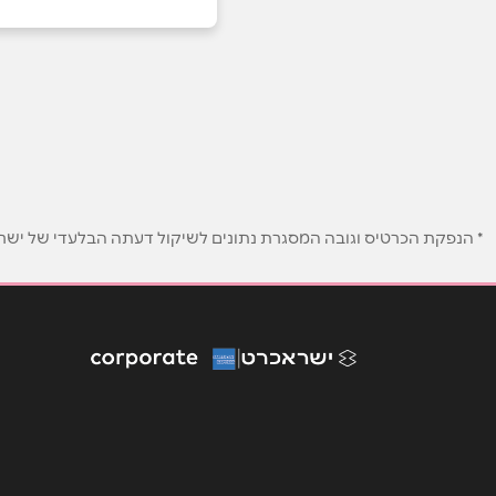
1-700-50-79-79
באתר
בפייסבוק
שם מלא
*
* הנפקת הכרטיס וגובה המסגרת נתונים לשיקול דעתה הבלעדי של ישראכר
טלפון
*
נושא
*
אנא חזרו אלי בקשר ל...
הודעה
*