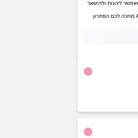
וטעמים שמוכיחים שאפשר ליהנות ולהישאר
בין אם אתם מתאמנים, שומרים על תזונה או פשוט מחפשים חלופה בריאה ומזינה, ב-Allin מחכה לכם הפתרון