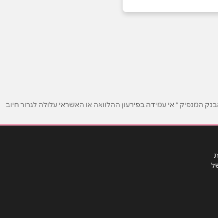
ק המנפיק * אי עמידה בפירעון ההלוואה או האשראי עלולה לגרור חיוב
ת
ל