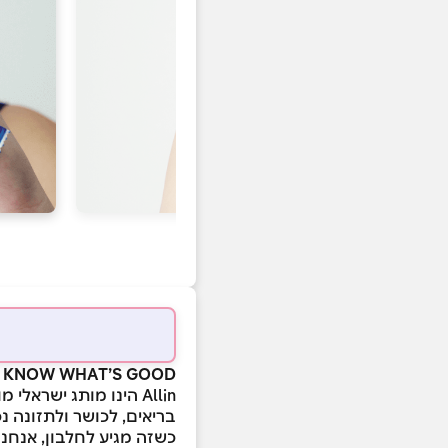
OU KNOW WHAT’S GOOD
Allin הינו מותג ישרא
בריאים, לכושר ולתזונה נכ
כשזה מגיע לחלבון, אנחנו ב-Allin לא מתפ