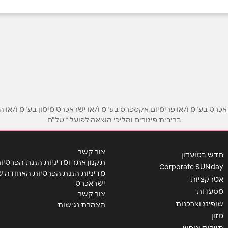
באינסטגרם
בוואטסאפ
ט בע"מ ו/או פרימיום אקספרס בע"מ ו/או ישראכרט מימון בע"מ ו/או הבנ
בריבית פיגורים והליכי הוצאה לפועל * טל"ח
אימייל
*
צור קשר
חדש במועדון
תקנון אתר ומדיניות הגנת הפרטיו
Corporate SUNday
מדיניות הגנת הפרטיות האחודה ש
אטרקציות
ישראכרט
מסעדות
צור קשר
שופינג וצרכנות
הצהרת נגישות
מזון