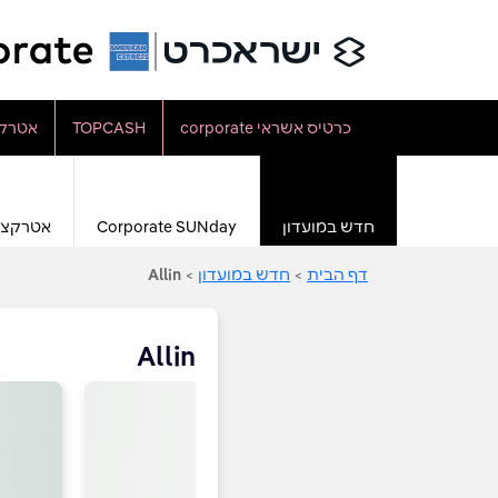
כרטיס אשראי corporate
TOPCASH
אטרקצ
חדש במועדון
Corporate SUNday
אטרקצי
דף הבית
>
חדש במועדון
>
Allin
Allin