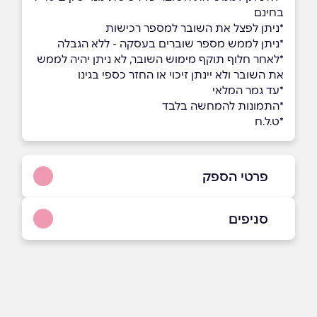
בחינם
*ניתן לפצל את השובר למספר רכישות
*ניתן לממש מספר שוברים בעסקה - ללא הגבלה
*לאחר חלוף תוקף מימוש השובר, לא ניתן יהיה לממש
את השובר ולא יינתן זיכוי או החזר כספי בגינו
*עד גמר המלאי
*התמונות להמחשה בלבד
*ט.ל.ח
פרטי הספק
1700-555503
סניפים
באתר
בפייסבוק
באינסטגרם
תל אביב יפו
גן העיר (גן עופר) שלמה אבן גבירול 71
שם מלא
*