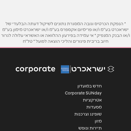
גבעת ברנר
טלפון
*
מרכז מסחרי גבעת ברנר
* הנפקת הכרטיס וגובה המסגרת נתונים לשיקול דעתה הבלעדי של
ישראכרט בע"מ ו/או פרימיום אקספרס בע"מ ו/או ישראכרט מימון בע"מ
ו/או הבנק המנפיק * אי עמידה בפירעון ההלוואה או האשראי עלולה לגרור
אימייל
*
חיוב בריבית פיגורים והליכי הוצאה לפועל * טל"ח
יהוד
נושא
*
מתחם BIG אלטלף 4
אנא חזרו אלי בקשר ל...
הודעה
*
מול כנרת
חדש במועדון
Corporate SUNday
מרכז מסחרי - צמוד לקיבוץ צמח
אטרקציות
מסעדות
שופינג וצרכנות
ירושלים
מזון
שליחה
תיירות ונופש