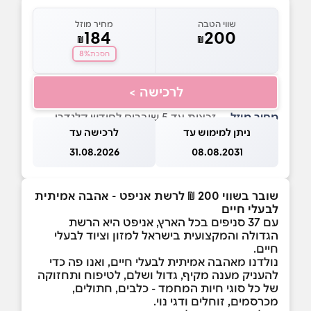
שווי הטבה
מחיר מוזל
184
200
₪
₪
8%
חסכת
לרכישה >
מחיר מוזל
— זכאות עד 5 שוברים לחודש קלנדרי
ניתן למימוש עד
לרכישה עד
31.08.2026
08.08.2031
שובר בשווי 200 ₪ לרשת אניפט - אהבה אמיתית
לבעלי חיים
עם 37 סניפים בכל הארץ, אניפט היא הרשת
הגדולה והמקצועית בישראל למזון וציוד לבעלי
חיים.
נולדנו מאהבה אמיתית לבעלי חיים, ואנו פה כדי
להעניק מענה מקיף, גדול ושלם, לטיפוח ותחזוקה
של כל סוגי חיות המחמד - כלבים, חתולים,
מכרסמים, זוחלים ודגי נוי.