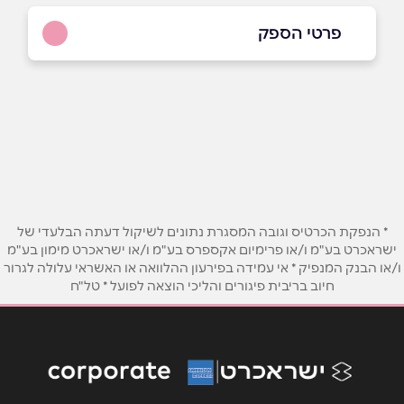
פרטי הספק
03-7771166 תיירות פנים
באתר
בפייסבוק
באינסטגרם
שם מלא
*
* הנפקת הכרטיס וגובה המסגרת נתונים לשיקול דעתה הבלעדי של
ישראכרט בע"מ ו/או פרימיום אקספרס בע"מ ו/או ישראכרט מימון בע"מ
טלפון
*
ו/או הבנק המנפיק * אי עמידה בפירעון ההלוואה או האשראי עלולה לגרור
חיוב בריבית פיגורים והליכי הוצאה לפועל * טל"ח
אימייל
*
נושא
*