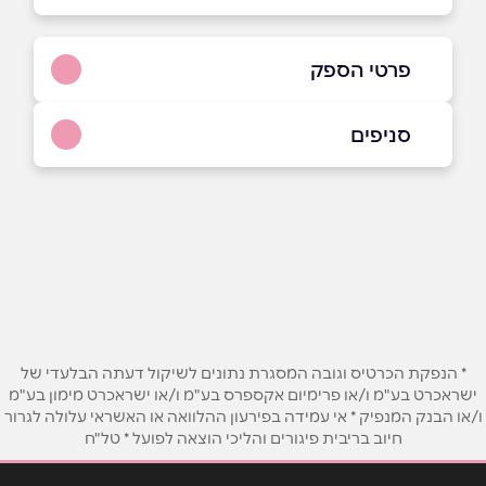
פרטי הספק
052-9696288
סניפים
רמת השרון
שם מלא
*
סוקולוב 32
052-9696288
טלפון
*
אימייל
*
* הנפקת הכרטיס וגובה המסגרת נתונים לשיקול דעתה הבלעדי של
ישראכרט בע"מ ו/או פרימיום אקספרס בע"מ ו/או ישראכרט מימון בע"מ
ו/או הבנק המנפיק * אי עמידה בפירעון ההלוואה או האשראי עלולה לגרור
נושא
*
חיוב בריבית פיגורים והליכי הוצאה לפועל * טל"ח
אנא חזרו אלי בקשר ל...