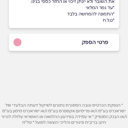
את השובר ולא יינתן זיכוי או החזר כספי בגינו.
*עד גמר המלאי
*התמונה להמחשה בלבד
*ט.ל.ח
פרטי הספק
03-696-8038
באתר
בפייסבוק
באינסטגרם
שם מלא
*
* הנפקת הכרטיס וגובה המסגרת נתונים לשיקול דעתה הבלעדי של
ישראכרט בע"מ ו/או פרימיום אקספרס בע"מ ו/או ישראכרט מימון בע"מ
טלפון
*
ו/או הבנק המנפיק * אי עמידה בפירעון ההלוואה או האשראי עלולה לגרור
חיוב בריבית פיגורים והליכי הוצאה לפועל * טל"ח