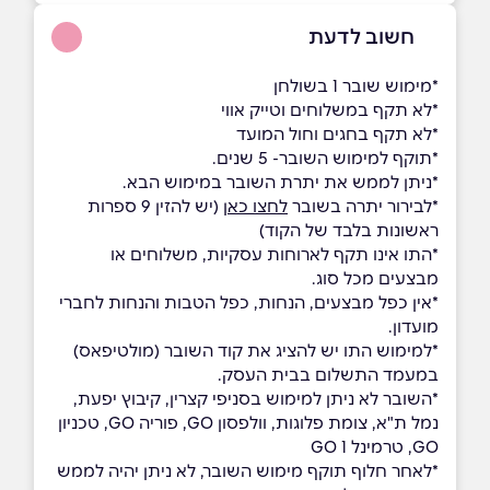
חשוב לדעת
*מימוש שובר 1 בשולחן
*לא תקף במשלוחים וטייק אווי
*לא תקף בחגים וחול המועד
*תוקף למימוש השובר- 5 שנים.
*ניתן לממש את יתרת השובר במימוש הבא.
*לבירור יתרה בשובר
לחצו כאן
(יש להזין 9 ספרות
ראשונות בלבד של הקוד)
*התו אינו תקף לארוחות עסקיות, משלוחים או
מבצעים מכל סוג.
*אין כפל מבצעים, הנחות, כפל הטבות והנחות לחברי
מועדון.
*למימוש התו יש להציג את קוד השובר (מולטיפאס)
במעמד התשלום בבית העסק.
*השובר לא ניתן למימוש בסניפי קצרין, קיבוץ יפעת,
נמל ת"א, צומת פלוגות, וולפסון GO, פוריה GO, טכניון
GO, טרמינל 1 GO
*לאחר חלוף תוקף מימוש השובר, לא ניתן יהיה לממש