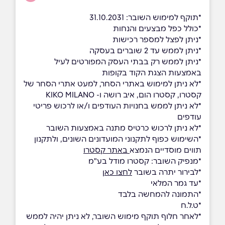
*תוקף למימוש השובר: 31.10.2031
*כולל כפל מבצעים והנחות
*ניתן לפצל למספר רכישות
*ניתן לממש עד 2 שוברים בעסקה
*ניתן לממש רק בבתי העסק המפורטים לעיל
באמצעות הצגת הקוד בקופות
*לא ניתן למימוש באתרי הסחר, למעט אתרי הסחר של
קסטרו, קסטרו הום, איב רושה ו- KIKO MILANO
*לא ניתן לממש בחנויות העודפים ו/או לרכוש פריטי
עודפים
*לא ניתן לרכוש כרטיס מתנה באמצעות השובר
*השימוש כפוף לתקנוני המועדונים השונים, ולתקנון
תווים מוסדיים הנמצא
באתר קסטרו
*מנפיק השובר: קסטרו מודל בע"מ
*לבירור יתרה בשובר
לחצו כאן
*עד גמר המלאי
*התמונה להמחשה בלבד
*ט.ל.ח
*לאחר חלוף תוקף מימוש השובר, לא ניתן יהיה לממש