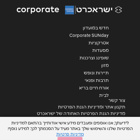
אימייל
*
נושא
*
חדש במועדון
אנא חזרו אלי בקשר ל...
Corporate SUNday
אטרקציות
הודעה
*
מסעדות
שופינג וצרכנות
מזון
תיירות ונופש
תרבות ופנאי
אורח חיים בריא
לבית
שליחה
צור קשר
תקנון אתר ומדיניות הגנת הפרטיות
מדיניות הגנת הפרטיות האחודה של ישראכרט
צור קשר
לידיעתך, אנו אוספים ומעבדים מידע אישי אודותייך בהתאם למדיניות
הצהרת נגישות
הפרטיות שלנו והשימוש שלך באתר מעיד על הסכמתך לכך. למידע נוסף:
מדיניות פרטיות