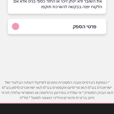
את השובר ולא יינתן זיכוי או החזר כספי בגינו אלא אם
הלקוח יפנה בבקשה להארכת תוקפו
פרטי הספק
03-5419744
באתר
בפייסבוק
באינסטגרם
ביוטיוב
* הנפקת הכרטיס וגובה המסגרת נתונים לשיקול דעתה הבלעדי של
שם מלא
*
ישראכרט בע"מ ו/או פרימיום אקספרס בע"מ ו/או ישראכרט מימון בע"מ
ו/או הבנק המנפיק * אי עמידה בפירעון ההלוואה או האשראי עלולה לגרור
חיוב בריבית פיגורים והליכי הוצאה לפועל * טל"ח
טלפון
*