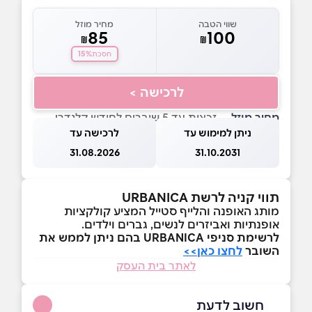
שווי הטבה
מחיר מוזל
85
100
₪
₪
15%
חסכת
לרכישה >
מחיר מוזל
— זכאות עד 5 שוברים לחודש קלנדרי
ניתן למימוש עד
לרכישה עד
31.08.2026
31.10.2031
תווי קניה לרשת URBANICA
מותג האופנה והלייף סטייל המציע קולקציות
אופנתיות ואביזרים לנשים, גברים וילדים.
לרשימת סניפי URBANICA בהם ניתן לממש את
השובר
לחצו כאן>>
לאתר בית העסק
חשוב לדעת