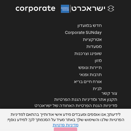
הודעה
*
חדש במועדון
Corporate SUNday
אטרקציות
מסעדות
שליחה
שופינג וצרכנות
מזון
תיירות ונופש
תרבות ופנאי
אורח חיים בריא
לבית
צור קשר
תקנון אתר ומדיניות הגנת הפרטיות
מדיניות הגנת הפרטיות האחודה של ישראכרט
צור קשר
לידיעתך, אנו אוספים ומעבדים מידע אישי אודותייך בהתאם למדיניות
הצהרת נגישות
הפרטיות שלנו והשימוש שלך באתר מעיד על הסכמתך לכך. למידע נוסף:
מדיניות פרטיות