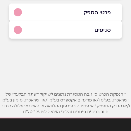
פרטי הספק
04-8419833
סניפים
קרית חיים
שם מלא
*
האיצטדיון 4
04-8419833
טלפון
*
אימייל
*
* הנפקת הכרטיס וגובה המסגרת נתונים לשיקול דעתה הבלעדי של
ישראכרט בע"מ ו/או פרימיום אקספרס בע"מ ו/או ישראכרט מימון בע"מ
ו/או הבנק המנפיק * אי עמידה בפירעון ההלוואה או האשראי עלולה לגרור
נושא
*
חיוב בריבית פיגורים והליכי הוצאה לפועל * טל"ח
אנא חזרו אלי בקשר ל...