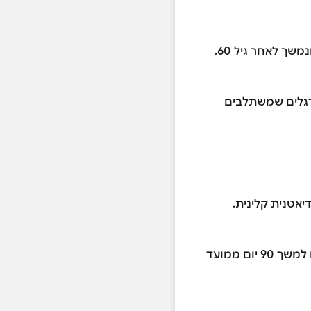
הרגלים שמשתלבים
התכנית הינה תכנית ליווי מובנית של 10 שבועות, הכוללת בונוס - גישה חינם לכל החומרים למשך 90 יום ממועד