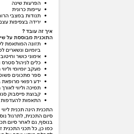
הפרעות שינה
עייפות כרונית
תנודות במצבי הרוח
ירידה בצפיפות עצם ומסת
איך זה עובד ?
התוכנית מבוססת על שי
תזונה המותאמת לשי
ביומיום ונשארים לכ
אימוני כושר וחיטוב
כלים לניהול סטרס ו
מעקב יומיומי וליווי
ספר מתכונים פשוטים
ידע רפואי מרופאת ג
תמיכה וליווי לאורך התוכנית בקבוצת WHATSAPP סגו
קבוצת פייסבוק סגו
התאמות להעדפות תז
סיום התכנית, לתרגול נוס
בנוסף, גם לאחר סיום תכנ
כמו כן, כל תכני התכנית ז