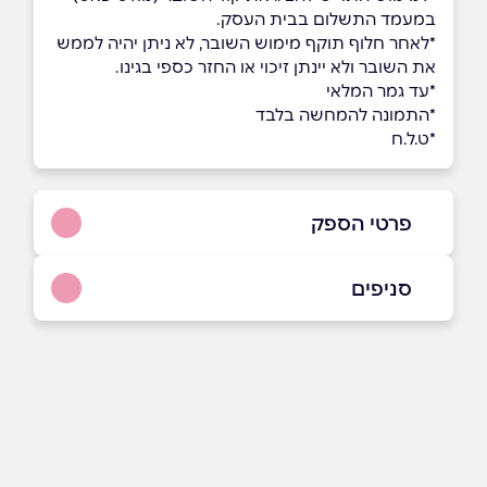
במעמד התשלום בבית העסק.
*לאחר חלוף תוקף מימוש השובר, לא ניתן יהיה לממש
את השובר ולא יינתן זיכוי או החזר כספי בגינו.
*עד גמר המלאי
*התמונה להמחשה בלבד
*ט.ל.ח
פרטי הספק
03-5111382
סניפים
באינסטגרם
רמת גן
אהרון קציר 1
03-5111382
שם מלא
*