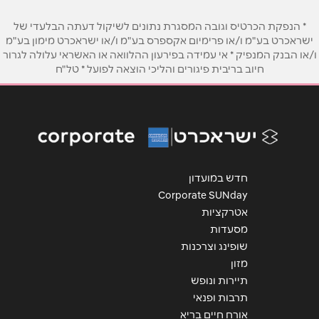
טלפון
*
* הנפקת הכרטיס וגובה המסגרת נתונים לשיקול דעתה הבלעדי של
ישראכרט בע"מ ו/או פרימיום אקספרס בע"מ ו/או ישראכרט מימון בע"מ
ו/או הבנק המנפיק * אי עמידה בפירעון ההלוואה או האשראי עלולה לגרור
אימייל
*
חיוב בריבית פיגורים והליכי הוצאה לפועל * טל"ח
נושא
*
אנא חזרו אלי בקשר ל...
הודעה
*
חדש במועדון
Corporate SUNday
אטרקציות
מסעדות
שופינג וצרכנות
מזון
שליחה
תיירות ונופש
תרבות ופנאי
אורח חיים בריא