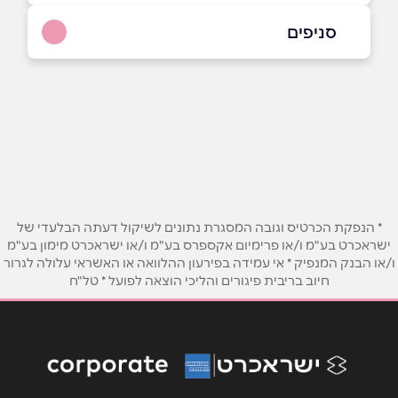
052-2046800
|
04-8622662
סניפים
חיפה
שם מלא
*
מסדה 19
04-8622662
טלפון
*
אימייל
*
* הנפקת הכרטיס וגובה המסגרת נתונים לשיקול דעתה הבלעדי של
ישראכרט בע"מ ו/או פרימיום אקספרס בע"מ ו/או ישראכרט מימון בע"מ
ו/או הבנק המנפיק * אי עמידה בפירעון ההלוואה או האשראי עלולה לגרור
נושא
*
חיוב בריבית פיגורים והליכי הוצאה לפועל * טל"ח
אנא חזרו אלי בקשר ל...
הודעה
*