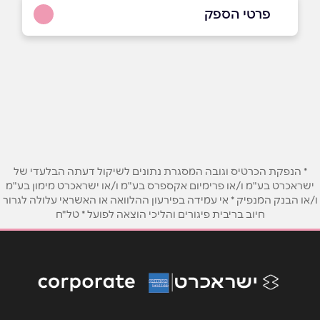
פרטי הספק
שם מלא
*
טלפון
*
* הנפקת הכרטיס וגובה המסגרת נתונים לשיקול דעתה הבלעדי של
ישראכרט בע"מ ו/או פרימיום אקספרס בע"מ ו/או ישראכרט מימון בע"מ
אימייל
*
ו/או הבנק המנפיק * אי עמידה בפירעון ההלוואה או האשראי עלולה לגרור
חיוב בריבית פיגורים והליכי הוצאה לפועל * טל"ח
נושא
*
אנא חזרו אלי בקשר ל...
הודעה
*