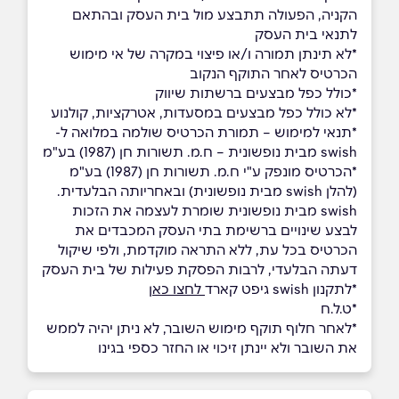
הקניה, הפעולה תתבצע מול בית העסק ובהתאם
לתנאי בית העסק
*לא תינתן תמורה ו/או פיצוי במקרה של אי מימוש
הכרטיס לאחר התוקף הנקוב
*כולל כפל מבצעים ברשתות שיווק
*לא כולל כפל מבצעים במסעדות, אטרקציות, קולנוע
*תנאי למימוש – תמורת הכרטיס שולמה במלואה ל-
swish מבית נופשונית – ח.מ. תשורות חן (1987) בע"מ
*הכרטיס מונפק ע"י ח.מ. תשורות חן (1987) בע"מ
(להלן swish מבית נופשונית) ובאחריותה הבלעדית.
swish מבית נופשונית שומרת לעצמה את הזכות
לבצע שינויים ברשימת בתי העסק המכבדים את
הכרטיס בכל עת, ללא התראה מוקדמת, ולפי שיקול
דעתה הבלעדי, לרבות הפסקת פעילות של בית העסק
*לתקנון swish גיפט קארד
לחצו כאן
*ט.ל.ח
*לאחר חלוף תוקף מימוש השובר, לא ניתן יהיה לממש
את השובר ולא יינתן זיכוי או החזר כספי בגינו