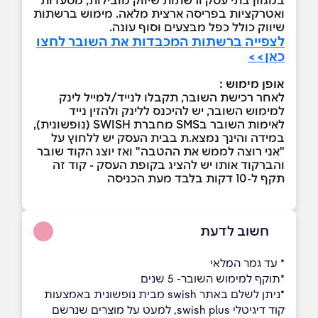
ואטרקציות בפריסה ארצית מלאה. מימוש ברשתות
שיווק כולל כפל מבצעים וסוף עונה.
לצפייה ברשתות המכבדות את השובר לחצו
כאן>>
אופן מימוש :
לאחר רכישת השובר, תקבלו לנייד/למייל לינק
למימוש השובר, יש להיכנס ללינק ולהזין נייד
לאימות השובר בSMS מחברת SWISH (נופשונית),
במידה והינך נמצא.ת בבית העסק יש ללחוץ על
"אני רוצה לממש את ההטבה" ואז יוצג הקוד שובר
והברקוד אותו יש להציג בקופת העסק - קוד זה
תקף ל-10 דקות בלבד מעת הכניסה
חשוב לדעת
* עד גמר המלאי
*תוקף למימוש השובר- 5 שנים
*ניתן לשלם באתר swish מבית נופשונית באמצעות
קוד דיגיטלי swish plus, למעט על מוצרים שנרשם