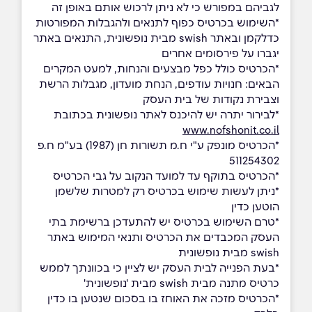
לגביהם במפורש כי לא ניתן לרכוש אותם באופן זה
*השימוש בכרטיס כפוף לתנאים ולהגבלות המפורטות
כדלקמן ובאתר swish מבית נופשונית, התנאים באתר
יגברו על פירסומים אחרים
*הכרטיס כולל כפל מבצעים והנחות, למעט המקרים
הבאים: חנויות עודפים, הנחת מועדון, מגבלות הרשת
וצבירת נקודות של בית העסק
*לבירור יתרה יש להיכנס לאתר נופשונית בכתובת
www.nofshonit.co.il
*הכרטיס מונפק ע"י ח.מ תשורות חן (1987) בע"מ ח.פ
511254302
*הכרטיס בתוקף עד למועד הנקוב על גבי הכרטיס
*ניתן לעשות שימוש בכרטיס רק למטרות שלשמן
הוטען כדין
*טרם השימוש בכרטיס יש להתעדכן ברשימת בתי
העסק המכבדים את הכרטיס ותנאי המימוש באתר
swish מבית נופשונית
*בעת הפנייה לבית העסק יש לציין כי בכוונתך לממש
כרטיס מתנה מבית swish מבית 'נופשונית'
*הכרטיס מזכה את האוחז בו בסכום שנטען בו כדין