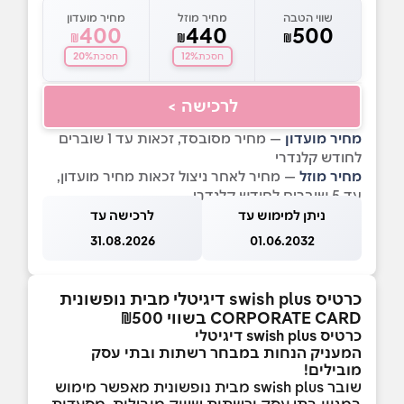
שווי הטבה
מחיר מוזל
מחיר מועדון
400
440
500
₪
₪
₪
20%
12%
חסכת
חסכת
לרכישה >
מחיר מועדון
— מחיר מסובסד, זכאות עד 1 שוברים
לחודש קלנדרי
מחיר מוזל
— מחיר לאחר ניצול זכאות מחיר מועדון,
עד 5 שוברים לחודש קלנדרי
ניתן למימוש עד
לרכישה עד
31.08.2026
01.06.2032
כרטיס swish plus דיגיטלי מבית נופשונית
CORPORATE CARD בשווי ₪500
כרטיס swish plus דיגיטלי
המעניק הנחות במבחר רשתות ובתי עסק
מובילים!
שובר swish plus מבית נופשונית
מאפשר מימוש
במגוון בתי עסק ורשתות שיווק מובילות, מסעדות