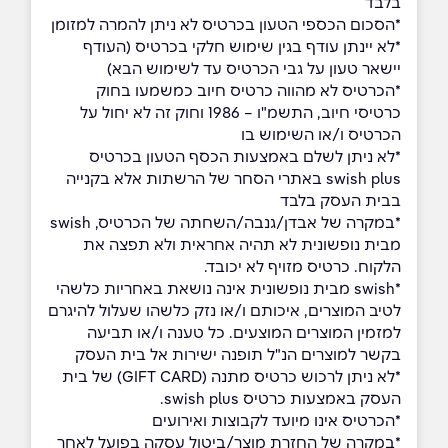
בלבד
*הסכום הכספי הטעון בכרטיס לא ניתן להמרה למזומן
*לא יינתן עודף בגין שימוש חלקי בכרטיס (העודף
יישאר טעון על גבי הכרטיס עד לשימוש הבא)
*הכרטיס לא מהווה כרטיס חיוב כמשמעו בחוק
כרטיסי חיוב, התשמ"ו – 1986 וחוק זה לא יחול על
הכרטיס ו/או השימוש בו
*לא ניתן לשלם באמצעות הכסף הטעון בכרטיס
swish plus באתרי הסחר של הרשתות אלא בקנייה
בבית העסק בלבד
*במקרה של אבדן/גנבה/השחתה של הכרטיס, swish
מבית נופשונית לא תהיה אחראית ולא תפצה את
הלקוח. כרטיס מזויף לא יכובד.
*swish מבית נופשונית אינה נושאת באחריות כלשהי
לטיב המוצרים, איכותם ו/או נזק כלשהו שעלול להיגרם
למזמין המוצרים המוצעים. כל טענה ו/או תביעה
בקשר למוצרים הנ"ל תופנה ישירות אל בית העסק
*לא ניתן לרכוש כרטיס מתנה (GIFT CARD) של בית
העסק באמצעות כרטיס swish plus.
*הכרטיס אינו מיועד לקבוצות ואירועים
*במקרה של החזרת מוצר/ביטול עסקה בפועל לאחר