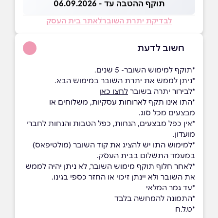
תוקף ההטבה עד - 06.09.2026
לבדיקת יתרת השובר
לאתר בית העסק
חשוב לדעת
*תוקף למימוש השובר- 5 שנים.
*ניתן לממש את יתרת השובר במימוש הבא.
*לבירור יתרה בשובר
לחצו כאן
*התו אינו תקף לארוחות עסקיות, משלוחים או
מבצעים מכל סוג.
*אין כפל מבצעים, הנחות, כפל הטבות והנחות לחברי
מועדון.
*למימוש התו יש להציג את קוד השובר (מולטיפאס)
במעמד התשלום בבית העסק.
*לאחר חלוף תוקף מימוש השובר, לא ניתן יהיה לממש
את השובר ולא יינתן זיכוי או החזר כספי בגינו.
*עד גמר המלאי
*התמונה להמחשה בלבד
*ט.ל.ח