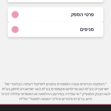
פרטי הספק
03-759-5000
סניפים
באתר
בפייסבוק
באינסטגרם
תל אביב
הארבעה 28 תל אביב – מגדלי הארבעה (קומה
14)
03-759-5000
שם מלא
*
טלפון
*
* הנפקת הכרטיס וגובה המסגרת נתונים לשיקול דעתה הבלעדי של
ישראכרט בע"מ ו/או פרימיום אקספרס בע"מ ו/או ישראכרט מימון בע"מ
ו/או הבנק המנפיק * אי עמידה בפירעון ההלוואה או האשראי עלולה לגרור
אימייל
*
חיוב בריבית פיגורים והליכי הוצאה לפועל * טל"ח
נושא
*