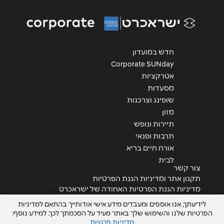
אנא חזרו אלי בקשר ל...
הודעה
*
חדש במועדון
Corporate SUNday
אטרקציות
מסעדות
שופינג וצרכנות
מזון
שליחה
תיירות ונופש
תרבות ופנאי
אורח חיים בריא
לבית
צור קשר
תקנון אתר ומדיניות הגנת הפרטיות
מדיניות הגנת הפרטיות האחודה של ישראכרט
צור קשר
לידיעתך, אנו אוספים ומעבדים מידע אישי אודותייך בהתאם למדיניות
הצהרת נגישות
הפרטיות שלנו והשימוש שלך באתר מעיד על הסכמתך לכך. למידע נוסף:
מדיניות פרטיות