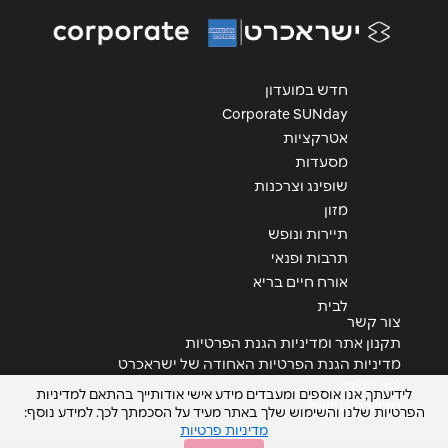
הודעה
*
חדש במועדון
Corporate SUNday
אטרקציות
מסעדות
שליחה
שופינג וצרכנות
מזון
תיירות ונופש
תרבות ופנאי
אורח חיים בריא
לבית
צור קשר
תקנון אתר ומדיניות הגנת הפרטיות
מדיניות הגנת הפרטיות האחודה של ישראכרט
צור קשר
לידיעתך, אנו אוספים ומעבדים מידע אישי אודותייך בהתאם למדיניות
הצהרת נגישות
הפרטיות שלנו והשימוש שלך באתר מעיד על הסכמתך לכך. למידע נוסף:
מדיניות פרטיות