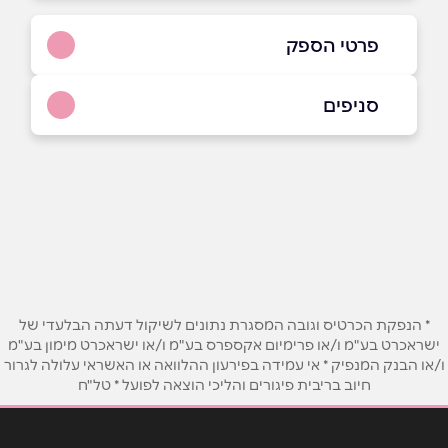
פרטי הספק
055-9288883
סניפים
עפולה
שם מלא
*
הסדן 5
055-9288883
טלפון
*
אימייל
*
* הנפקת הכרטיס וגובה המסגרת נתונים לשיקול דעתה הבלעדי של
ישראכרט בע"מ ו/או פרימיום אקספרס בע"מ ו/או ישראכרט מימון בע"מ
ו/או הבנק המנפיק * אי עמידה בפירעון ההלוואה או האשראי עלולה לגרור
נושא
*
חיוב בריבית פיגורים והליכי הוצאה לפועל * טל"ח
אנא חזרו אלי בקשר ל...