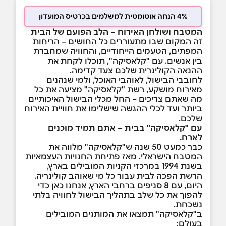
4% הנחה אוטומטית למשלמים בכרטיס המועדון
המטבח ושולחן האירוח – הלב הפועם של הבית
זה המקום שבו מתעוררים כל החושים – הריחות
המפתים, הטעמים הייחודיים, והחוויה שמחברת
בין אנשים. עם "קלאסיקה", תוכלו לקחת את
ההנאה הקולינרית שלכם צעד קדימה.
לחובבי הבישול, לאוהבי האוכל, ולמי שנהנים
מאירוח מושקע, רשת "קלאסיקה" מציעה את כל
מה שאתם צריכים – החל מכלי הבישול האיכותיים
ביותר ועד לכלי ההגשה שישלימו את חוויית האירוח
שלכם.
עם "קלאסיקה" בבית – אתם תמיד מוכנים
לארח.
כבר כמעט 50 שנה ש"קלאסיקה" מלווה את
המטבח הישראלי. מאז פתיחת החנויות העצמאיות
בשנת 1994 במרכזי הקניות המובילים בארץ,
הרשת הפכה לבית עבור כל מי שאוהב קולינריה.
היום, עם 8 סניפים ברחבי הארץ, אנחנו כאן כדי
להפוך את כל שלב בתהליך הבישול לחוויה בלתי
נשכחת.
ב"קלאסיקה" תמצאו את המותגים המובילים
בעולם: