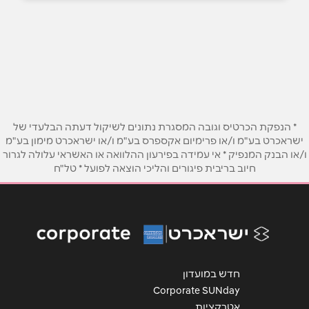
באתר
שם מלא
*
טלפון
*
* הנפקת הכרטיס וגובה המסגרת נתונים לשיקול דעתה הבלעדי של
ישראכרט בע"מ ו/או פרימיום אקספרס בע"מ ו/או ישראכרט מימון בע"מ
ו/או הבנק המנפיק * אי עמידה בפירעון ההלוואה או האשראי עלולה לגרור
אימייל
*
חיוב בריבית פיגורים והליכי הוצאה לפועל * טל"ח
נושא
*
אנא חזרו אלי בקשר ל...
הודעה
*
חדש במועדון
Corporate SUNday
אטרקציות