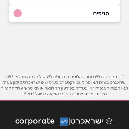
054-9950361
|
077-5030900
סניפים
נס ציונה
שם מלא
*
ויצמן 24
077-5030900
טלפון
*
אימייל
*
* הנפקת הכרטיס וגובה המסגרת נתונים לשיקול דעתה הבלעדי של
ישראכרט בע"מ ו/או פרימיום אקספרס בע"מ ו/או ישראכרט מימון בע"מ
ו/או הבנק המנפיק * אי עמידה בפירעון ההלוואה או האשראי עלולה לגרור
נושא
*
חיוב בריבית פיגורים והליכי הוצאה לפועל * טל"ח
אנא חזרו אלי בקשר ל...
הודעה
*