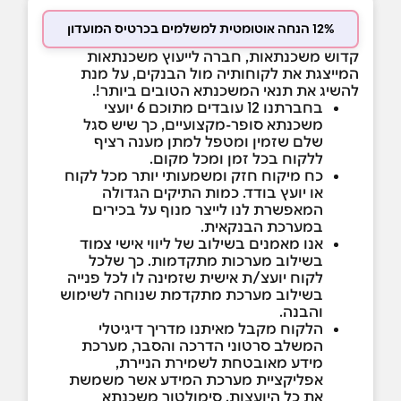
12% הנחה אוטומטית למשלמים בכרטיס המועדון
קדוש משכנתאות, חברה לייעוץ משכנתאות
המייצגת את לקוחותיה מול הבנקים, על מנת
להשיג את תנאי המשכנתא הטובים ביותר!.
בחברתנו 12 עובדים מתוכם 6 יועצי
משכנתא סופר-מקצועיים, כך שיש סגל
שלם שזמין ומטפל למתן מענה רציף
ללקוח בכל זמן ומכל מקום.
כח מיקוח חזק ומשמעותי יותר מכל לקוח
או יועץ בודד. כמות התיקים הגדולה
המאפשרת לנו לייצר מנוף על בכירים
במערכת הבנקאית.
אנו מאמנים בשילוב של ליווי אישי צמוד
בשילוב מערכות מתקדמות. כך שלכל
לקוח יועצ/ת אישית שזמינה לו לכל פנייה
בשילוב מערכת מתקדמת שנוחה לשימוש
והבנה.
הלקוח מקבל מאיתנו מדריך דיגיטלי
המשלב סרטוני הדרכה והסבר, מערכת
מידע מאובטחת לשמירת הניירת,
אפליקציית מערכת המידע אשר משמשת
את כל היועצות, סימולטור משכנתא