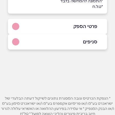
*התמונה להמחשה בלבד
*ט.ל.ח
פרטי הספק
0536211666
סניפים
באתר
בפייסבוק
באינסטגרם
קרית גת
ביוטיוב
היוצר 22
0536211666
שם מלא
*
* הנפקת הכרטיס וגובה המסגרת נתונים לשיקול דעתה הבלעדי של
טלפון
*
ישראכרט בע"מ ו/או פרימיום אקספרס בע"מ ו/או ישראכרט מימון בע"מ
ו/או הבנק המנפיק * אי עמידה בפירעון ההלוואה או האשראי עלולה לגרור
חיוב בריבית פיגורים והליכי הוצאה לפועל * טל"ח