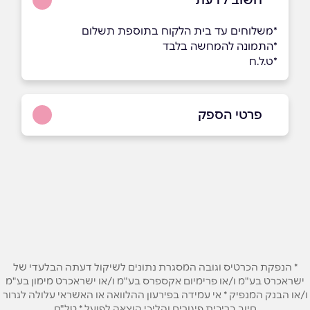
*משלוחים עד בית הלקוח בתוספת תשלום
*התמונה להמחשה בלבד
*ט.ל.ח
פרטי הספק
באתר
בפייסבוק
באינסטגרם
שם מלא
*
טלפון
*
* הנפקת הכרטיס וגובה המסגרת נתונים לשיקול דעתה הבלעדי של
ישראכרט בע"מ ו/או פרימיום אקספרס בע"מ ו/או ישראכרט מימון בע"מ
ו/או הבנק המנפיק * אי עמידה בפירעון ההלוואה או האשראי עלולה לגרור
אימייל
*
חיוב בריבית פיגורים והליכי הוצאה לפועל * טל"ח