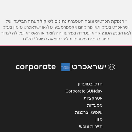
טלפון
*
* הנפקת הכרטיס וגובה המסגרת נתונים לשיקול דעתה הבלעדי של
אימייל
*
ישראכרט בע"מ ו/או פרימיום אקספרס בע"מ ו/או ישראכרט מימון בע"מ
ו/או הבנק המנפיק * אי עמידה בפירעון ההלוואה או האשראי עלולה לגרור
חיוב בריבית פיגורים והליכי הוצאה לפועל * טל"ח
נושא
*
אנא חזרו אלי בקשר ל...
הודעה
*
חדש במועדון
Corporate SUNday
אטרקציות
מסעדות
שופינג וצרכנות
שליחה
מזון
תיירות ונופש