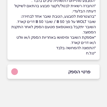
*המבצע מתייחס לתשתית סיבים בלבד .
*החברה רשאית לבטל/לקצר מבצע בהתאם לשיקול
דעתה הבלעדי.
*בהצטרפות למבצע, הטבת שובר אחד לבחירה:
שובר WOLT על סך 50 ₪ / שובר 50 ₪ דרים קארד.
השובר יתקבל בוואטסאפ מטעם הספק לאחר התקנת
הממוצר.
*אספקת השובר ומימושו באחריות הספק ו/או וולט
ו/או דרים קארד.
*התמונה להמחשה בלבד
*ט.ל.ח
פרטי הספק
שם מלא
*