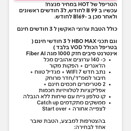
הטריפל של HOT במחיר מנצח!
עכשיו ב
99
₪ לחודש, ל3 חודשים ראשונים
ולאחר מכן ב -₪169 לחודש.
כולל הטבת ערוצי האקשן ל 3 חודשים חינם
וגם תכני HBO MAX ל 3 חודשי חינם (
בטריפל הכולל VOD בלבד )
אינטרנט סיבים חזק 1000 מגה Fiber AI
כ- 140 ערוצים אהובים מכל
הז'אנרים + הפקות מקור
נתב חדש WIFI 7 + מגדיל טווח +
חיבור לממ"ד/חדר מרוחק
2 סטרימרים חכמים חינם +
אפליקציות לטלוויזיות חכמות
קו טלפון נייח עם שיחות ללא הגבלה
ממשקים מתקדמים Catch up
לצפייה אחורה + Start over
בהצטרפות למבצע, הטבת שובר
אחד לבחירה: