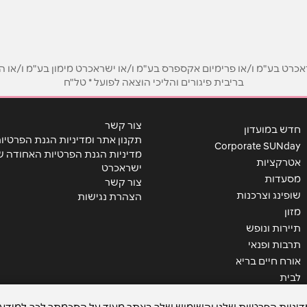
אימייל
*
ט בע"מ ו/או פרימיום אקספרס בע"מ ו/או ישראכרט מימון בע"מ ו/או הבנ
בריבית פיגורים והליכי הוצאה לפועל * טל"ח
צור קשר
חדש במועדון
תקנון אתר ומדיניות הגנת הפרטיו
Corporate SUNday
מדיניות הגנת הפרטיות האחודה ש
אטרקציות
ישראכרט
מסעדות
צור קשר
שופינג וצרכנות
הצהרת נגישות
מזון
תיירות ונופש
שליחה
תרבות ופנאי
אורח חיים בריא
לבית
מדיניות הפרטיות שלנו והשימוש שלך באתר מעיד על הסכמתך לכך. למידע 