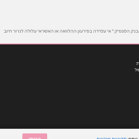
ק המנפיק * אי עמידה בפירעון ההלוואה או האשראי עלולה לגרור חיוב
ת
ל
נוסף:
מדיניות פרטיות