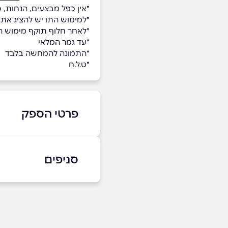
*אין כפל מבצעים, הנחות, 
*למימוש התו יש להציג א
*לאחר חלוף תוקף מימוש השו
*עד גמר המלאי
*התמונה להמחשה בלבד
*ט.ל.ח
פרטי הספק
074-7725322
סניפים
באתר
בפייסבוק
תל אביב
הרברט סמואל 86
שם מלא
*
074-7725322