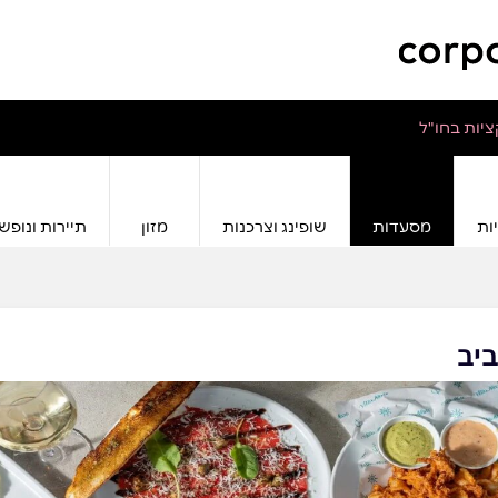
יות בחו"ל
ות
מסעדות
שופינג וצרכנות
מזון
תיירות ונופש
יב