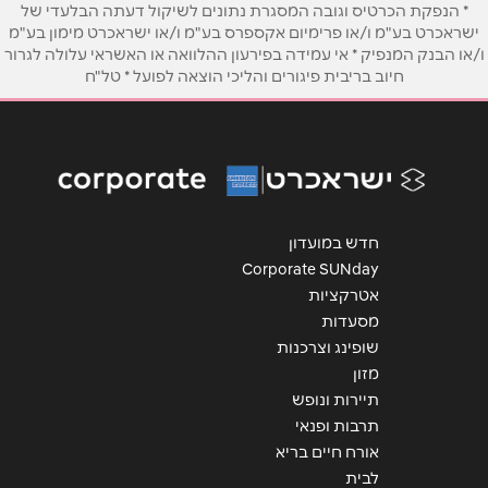
* הנפקת הכרטיס וגובה המסגרת נתונים לשיקול דעתה הבלעדי של
ישראכרט בע"מ ו/או פרימיום אקספרס בע"מ ו/או ישראכרט מימון בע"מ
ו/או הבנק המנפיק * אי עמידה בפירעון ההלוואה או האשראי עלולה לגרור
אימייל
*
חיוב בריבית פיגורים והליכי הוצאה לפועל * טל"ח
נושא
*
אנא חזרו אלי בקשר ל...
הודעה
*
חדש במועדון
Corporate SUNday
אטרקציות
מסעדות
שופינג וצרכנות
מזון
שליחה
תיירות ונופש
תרבות ופנאי
אורח חיים בריא
לבית