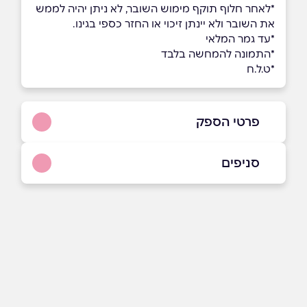
*לאחר חלוף תוקף מימוש השובר, לא ניתן יהיה לממש
את השובר ולא יינתן זיכוי או החזר כספי בגינו.
*עד גמר המלאי
*התמונה להמחשה בלבד
*ט.ל.ח
פרטי הספק
072-3341119
סניפים
באתר
בפייסבוק
באינסטגרם
אילת
תרשיש 2
072-3341119
שם מלא
*
טלפון
*