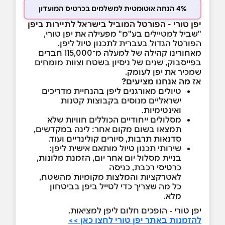
4% הנחה אוטומטית למשלמים בכרטיס המועדון
יפן טורי - הפורטל המוביל בישראל לתיירות ביפן
"שביל למטיילים בע"מ" מפעילה את יפן טורי,
הפורטל הגדול בעברית לתכנון טיול ליפן.
מאחורינו קהילה של למעלה מ־115,000 חברים
בפייסבוק, שנים של ניסיון בשטח וצוות מומחים
שמכיר את יפן לעומק.
אז מה אנחנו מציעים?
טיולים מאורגנים ליפן בהנחיית מדריכים
ישראליים מנוסים בקבוצות קטנות
ואינטימיות.
מסלולים ייחודיים הכוללים חוויות שלא
תמצאו בשום מקום אחר: לינה במקדשים,
סדנאות תרבות, סיורים קולינריים ועוד.
שירותי תכנון טיול מותאם אישית ליפן:
בניית מסלול יום אחר יום, הזמנת מלונות,
כרטיסי רכבת, כניסה
לאטרקציות והמלצות מקומיות מהשטח,
כל מה שצריך כדי לטייל ביפן בביטחון
מלא.
יפן טורי - הופכים חלום ליפן למציאות.
להזמנות באתר יפן טורי לחצו כאן >>