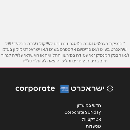
באתר
בפייסבוק
באינסטגרם
שם מלא
*
* הנפקת הכרטיס וגובה המסגרת נתונים לשיקול דעתה הבלעדי של
ישראכרט בע"מ ו/או פרימיום אקספרס בע"מ ו/או ישראכרט מימון בע"מ
טלפון
*
ו/או הבנק המנפיק * אי עמידה בפירעון ההלוואה או האשראי עלולה לגרור
חיוב בריבית פיגורים והליכי הוצאה לפועל * טל"ח
אימייל
*
נושא
*
אנא חזרו אלי בקשר ל...
חדש במועדון
Corporate SUNday
הודעה
*
אטרקציות
מסעדות