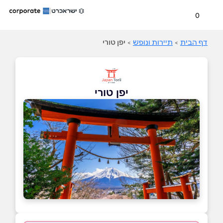
0
דף הבית
>
תיירות ונופש
>
יפן טורי
יפן טורי