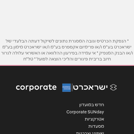
קיבוץ צובה
02-5347090
טלפון
*
אימייל
*
* הנפקת הכרטיס וגובה המסגרת נתונים לשיקול דעתה הבלעדי של
ישראכרט בע"מ ו/או פרימיום אקספרס בע"מ ו/או ישראכרט מימון בע"מ
ו/או הבנק המנפיק * אי עמידה בפירעון ההלוואה או האשראי עלולה לגרור
נושא
*
חיוב בריבית פיגורים והליכי הוצאה לפועל * טל"ח
אנא חזרו אלי בקשר ל...
הודעה
*
חדש במועדון
Corporate SUNday
אטרקציות
מסעדות
שליחה
שופינג וצרכנות