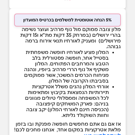
5% הנחה אוטומטית למשלמים בכרטיס המועדון
מלון צובה ממוקם מול נוף מרהיב ועוצר נשימה
בהרי ירושלים (במרחק 35 דקות מת"א ו15 דקות
מירושלים) ומעניק לאורחיו תנאי אירוח ברמה
גבוהה.
המלון מציע לאורחיו חופשה משפחתית
בסטייל אחר, חופשה פסטורלית בלב
הטבע והמרחבים הפתוחים. המלון
משקיף אל נוף הררי מרהיב ביופיו, ונהנה
מניחוח הכרמים המשכר, אשר ממוקמים
בסביבתו הקרובה של המלון.
אורחי המלון נהנים משלל אטרקציות
תיירותיות הנמצאות בקיבוץ ומתאימות
לכל המשפחה וממסלולי טיולים מגוונים
בניהם: פארק המשחקים קיפצובה
(הכניסה חינם לאורחי המלון) יקב צובה
וחוות השוקולד גליתא.
אז אם גם אתם מחפשים חופשה מפנקת ובו בזמן
מלאת אטרקציות במקום אחד, אנחנו מחכים לכם!