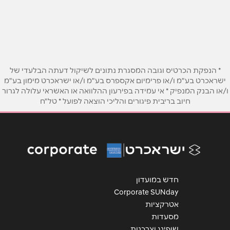
קיבוץ צובה
02-5347090
טלפון
*
אימייל
*
* הנפקת הכרטיס וגובה המסגרת נתונים לשיקול דעתה הבלעדי של
ישראכרט בע"מ ו/או פרימיום אקספרס בע"מ ו/או ישראכרט מימון בע"מ
ו/או הבנק המנפיק * אי עמידה בפירעון ההלוואה או האשראי עלולה לגרור
נושא
*
חיוב בריבית פיגורים והליכי הוצאה לפועל * טל"ח
אנא חזרו אלי בקשר ל...
הודעה
*
חדש במועדון
Corporate SUNday
אטרקציות
מסעדות
שליחה
שופינג וצרכנות