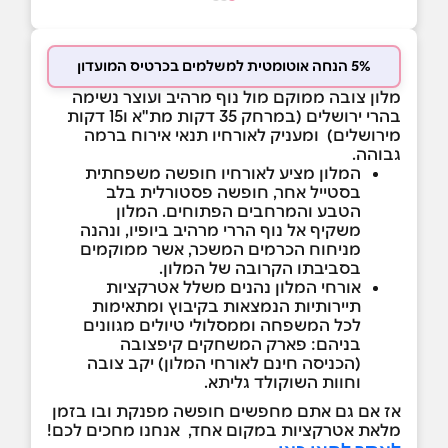
5% הנחה אוטומטית למשלמים בכרטיס המועדון
מלון צובה ממוקם מול נוף מרהיב ועוצר נשימה
בהרי ירושלים (במרחק 35 דקות מת"א ו15 דקות
מירושלים) ומעניק לאורחיו תנאי אירוח ברמה
גבוהה.
המלון מציע לאורחיו חופשה משפחתית
בסטייל אחר, חופשה פסטורלית בלב
הטבע והמרחבים הפתוחים. המלון
משקיף אל נוף הררי מרהיב ביופיו, ונהנה
מניחוח הכרמים המשכר, אשר ממוקמים
בסביבתו הקרובה של המלון.
אורחי המלון נהנים משלל אטרקציות
תיירותיות הנמצאות בקיבוץ ומתאימות
לכל המשפחה וממסלולי טיולים מגוונים
בניהם: פארק המשחקים קיפצובה
(הכניסה חינם לאורחי המלון) יקב צובה
וחוות השוקולד גליתא.
אז אם גם אתם מחפשים חופשה מפנקת ובו בזמן
מלאת אטרקציות במקום אחד, אנחנו מחכים לכם!