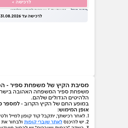
לרכישה >
מחיר מוזל
— זכאות עד 5 שוברים לחודש קלנדרי
לרכישה עד 31.08.2026
מסיבת הקיץ של משפחת ספיר - המ
משפחת ספיר המשפחה האהובה בישראל, 
הלהיטים הגדולים שלהם.
במופע החם של הקיץ הקרוב -
למספר מו
אופן המימוש:
1. לאחר רכישתך, יתקבל קוד קופון למייל ולטלפון הנייד
2. יש להיכנס
לאתר שוברי קופות
ולבחור את 
3. בשדה "הנחות ושוברים" יש לבחור מועדון "סטייל" ולהזין את קוד הקופון שהתקבל