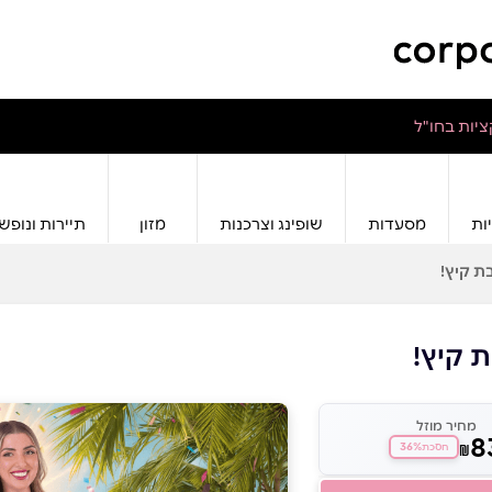
יות בחו"ל
ות
מסעדות
שופינג וצרכנות
מזון
תיירות ונופש
ת קיץ!
 קיץ!
מחיר מוזל
8
36%
₪
חסכת