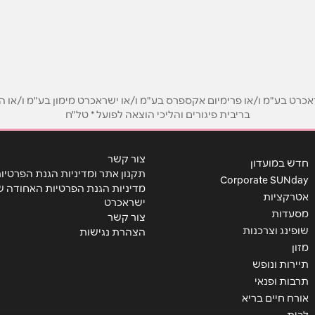
ט בע"מ ו/או פרימיום אקספרס בע"מ ו/או ישראכרט מימון בע"מ ו/או הבנ
בריבית פיגורים והליכי הוצאה לפועל * טל"ח
אימייל
*
צור קשר
חדש במועדון
תקנון אתר ומדיניות הגנת הפרטיו
Corporate SUNday
מדיניות הגנת הפרטיות האחודה ש
אטרקציות
ישראכרט
מסעדות
צור קשר
שופינג וצרכנות
הצהרת נגישות
מזון
תיירות ונופש
תרבות ופנאי
אורח חיים בריא