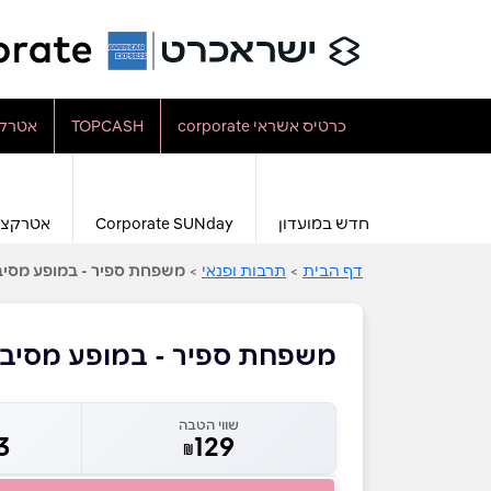
כרטיס אשראי corporate
TOPCASH
אטרקצ
חדש במועדון
Corporate SUNday
אטרקצי
דף הבית
>
תרבות ופנאי
>
משפחת ספיר - במופע מסיב
משפחת ספיר - במופע מסיבת
שווי הטבה
3
129
₪