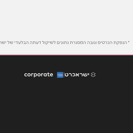
באתר
בפייסבוק
שם מלא
*
* הנפקת הכרטיס וגובה המסגרת נתונים לשיקול דעתה הבלעדי של ישראכר
טלפון
*
נושא
*
אנא חזרו אלי בקשר ל...
הודעה
*