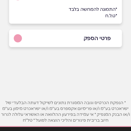
*התמונה להמחשה בלבד
*ט.ל.ח
פרטי הספק
054-2585398
באתר
בפייסבוק
באינסטגרם
בוואטסאפ
* הנפקת הכרטיס וגובה המסגרת נתונים לשיקול דעתה הבלעדי של
ישראכרט בע"מ ו/או פרימיום אקספרס בע"מ ו/או ישראכרט מימון בע"מ
שם מלא
*
ו/או הבנק המנפיק * אי עמידה בפירעון ההלוואה או האשראי עלולה לגרור
חיוב בריבית פיגורים והליכי הוצאה לפועל * טל"ח
טלפון
*