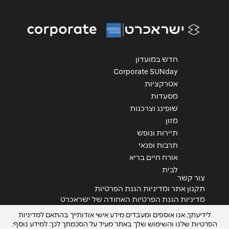
אימייל
*
חדש במועדון
נושא
*
Corporate SUNday
אנא חזרו אלי בקשר ל...
אטרקציות
מסעדות
הודעה
*
שופינג וצרכנות
מזון
תיירות ונופש
תרבות ופנאי
אורח חיים בריא
לבית
צור קשר
שליחה
תקנון אתר ומדיניות הגנת הפרטיות
מדיניות הגנת הפרטיות האחודה של ישראכרט
צור קשר
לידיעתך, אנו אוספים ומעבדים מידע אישי אודותייך בהתאם למדיניות
הצהרת נגישות
הפרטיות שלנו והשימוש שלך באתר מעיד על הסכמתך לכך. למידע נוסף: