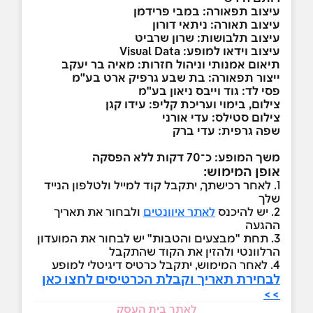
עיצוב תפאורה: במבי פרידמן
עיצוב תאורה: ניתאי דורון
עיצוב תלבושות: שרון שרביט
עיצוב וידאו למופע:
Visual Data
תיאום אמנותי וניהול חזרות: מאיה בר יעקב
ייצור תפאורה: בת שבע גרפיק ארט בע"מ
פסי לד: גוד וייבס ניאון בע"מ
צילום, בימוי ועריכת קליפ: עידו קגן
צילום סטילס: עדי אורני
שפה גרפית: עדי ברק
משך המופע: כ־70 דקות ללא הפסקה
אופן המימוש:
1. לאחר רכישתך, יתקבל קוד למייל ולטלפון הנייד
שלך
2. יש להיכנס
לאתר איוונטים
ולבחור את תאריך
ההגעה
3. תחת "מבצעים והטבות" יש לבחור את המועדון
הרלוונטי ולהזין את הקוד שהתקבל
4. לאחר המימוש, יתקבל כרטיס דיגיטלי למופע
לבחירת תאריך וקבלת הכרטיסים לחצו כאן
>>
לאתר בית העסק