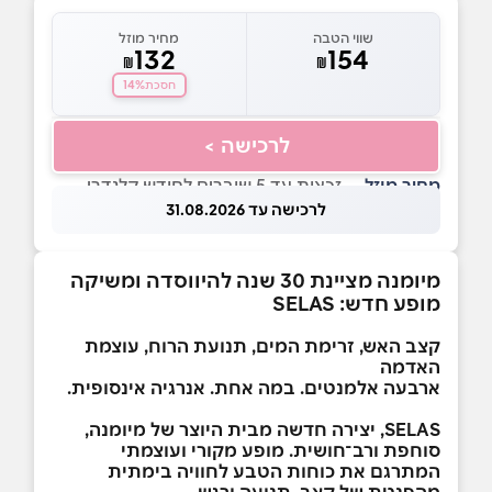
שווי הטבה
מחיר מוזל
132
154
₪
₪
14%
חסכת
לרכישה >
מחיר מוזל
— זכאות עד 5 שוברים לחודש קלנדרי
לרכישה עד 31.08.2026
מיומנה מציינת 30 שנה להיווסדה ומשיקה
מופע חדש: SELAS
קצב האש, זרימת המים, תנועת הרוח, עוצמת
האדמה
ארבעה אלמנטים. במה אחת. אנרגיה אינסופית.
SELAS, יצירה חדשה מבית היוצר של מיומנה,
סוחפת ורב־חושית. מופע מקורי ועוצמתי
המתרגם את כוחות הטבע לחוויה בימתית
מהפנטת של קצב, תנועה ורגש.