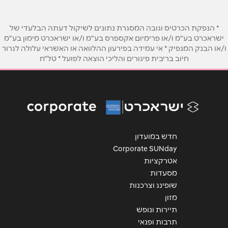
שם מלא
*
* הנפקת הכרטיס וגובה המסגרת נתונים לשיקול דעתה הבלעדי של
ישראכרט בע"מ ו/או פרימיום אקספרס בע"מ ו/או ישראכרט מימון בע"מ
טלפון
*
ו/או הבנק המנפיק * אי עמידה בפירעון ההלוואה או האשראי עלולה לגרור
חיוב בריבית פיגורים והליכי הוצאה לפועל * טל"ח
אימייל
*
נושא
*
אנא חזרו אלי בקשר ל...
חדש במועדון
Corporate SUNday
הודעה
*
אטרקציות
מסעדות
שופינג וצרכנות
מזון
תיירות ונופש
תרבות ופנאי