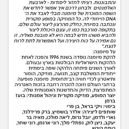
והתבוננות. רציתי לחזור ליסודות - לארבעת
האלמנטים ולבחון דרכם איך אפשר לחדש את
השפה המוכרת של מיומנה מבלי לאבד את ה־
DNA
הייחודי לה. כל המוזיקה במופע מקורית
ונכתבה במיוחד, כחלק מהרצון ליצור עולם שלם.
בתקופה מורכבת כמו זו, עצם היכולת ליצור
ולהביא משהו חדש לבמה היא לא מובנת מאליה. זו
גם אמירה על כוח היצירה ועל האפשרות לתת לרוח
לנצח
.”
על מיומנה:
להקת מיומנה נוסדה בשנת 1996 והפכה לאחת
הלהקות הישראליות הבולטות בארץ ובעולם.
לאורך השנים פיתחה הלהקה שפה בימתית
ייחודית המשלבת קצב, תנועה, מוזיקה, הומור
ותיאטרון לכדי חוויה רב־תחומית. מיומנה מופיעה
ברחבי העולם וזוכה להכרה רחבה בזכות האנרגיה
המתפרצת, הדיוק והחדשנות האמנותית שלה.
יוצר המופע, מוזיקה מקורית וניהול אמנותי: בועז
ברמן
בימוי: ויקי בראל, בן פרי
שותפים ליצירה: אלדר בושמיץ, ברק פרידלנד,
גארי ולדמן, יובל גרוס, ליאה מולכו, מאיה בר
יעקב, ניצן לוק, נפתלי מלך, רוני ארגמן, רוני שחר,
רותם הירש