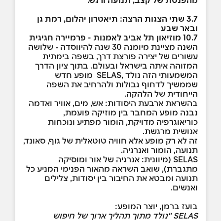
3.7
שתי הצגות הרצה: תיאטרון יהלום, רמת גן
ובאר שבע
10.7 מוזיאון תל אביב לאמנות - פרמיירה חגיגית
השנה מציינת מיומנה 30 שנה להיווסדה - שלושה
עשורים של יצירה פורצת דרך, בשפה בימתית
המזוהה איתה בישראל ובעולם. בתוך ציון הדרך
המשמעותי הזה נולד ,SELAS מופע חדש
שממשיך לדחוף גבולות ולהרחיב את השפה
הייחודית של הלהקה.
בהשראת ארבעת היסודות: אש, מים, אוויר ואדמה
נבנה מופע המחבר בין מוזיקה פועמת,
כוריאוגרפיה מדויקת, הומור מפתיע ונוכחות
אנושית מרגשת.
זה לא רק מופע אלא חוויה טוטאלית של גוף, סאונד,
תנועה, הומור ואנרגיה.
SELAS (מיוונית: אנרגיה של אור ומוסיקה
מתגברת), שואב השראה מהאור הפנימי המניע כל
תנועה ומבטא את החיבור בין יסודות, צלילים
ואנשים.
בועז ברמן, יוצר המופע:
SELAS "
נולד מתוך תהליך ארוך של חיפוש