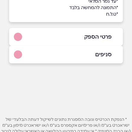
*עד גמר המלאי
*התמונה להמחשה בלבד
*ט.ל.ח
פרטי הספק
03-6395504
סניפים
באתר
באינסטגרם
בוואטסאפ
תל אביב
מידטאון דרך מנחם בגין 144
03-639-5504
שם מלא
*
טלפון
*
* הנפקת הכרטיס וגובה המסגרת נתונים לשיקול דעתה הבלעדי של
ישראכרט בע"מ ו/או פרימיום אקספרס בע"מ ו/או ישראכרט מימון בע"מ
ו/או הבנק המנפיק * אי עמידה בפירעון ההלוואה או האשראי עלולה לגרור
אימייל
*