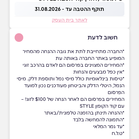
תוקף ההטבה עד - 31.08.2026
לאתר בית העסק
חשוב לדעת
*החברה מתחייבת לתת את גובה ההנחה מהמחיר
המופיע באתר החברה באותה עת
*המחירים המצוינים בפרסום הם לאדם בהרכב זוגי
*אין כפל מבצעים והנחות
*טיסות בינלאומיות כולל מיסי נמל ותוספת דלק. מיסי
הנמל, היטלי הדלק והביטחון מעודכנים נכון למועד
הפרסום
המחירים בפרסום הם לאחר הנחה של $100 לזוג! –
עם קוד הקופון STYLE
*ההנחה תינתן בהזמנה טלפונית/באתר
*התמונה להמחשה בלבד
*עד גמר המלאי
*ט.ל.ח