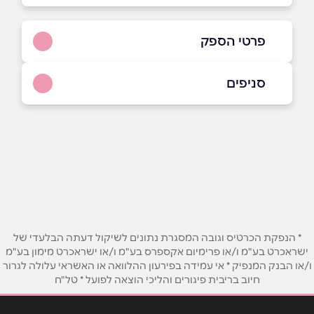
פרטי הספק
8846*​​​​​​​
סניפים
באתר
בני ברק
בר כוכבא 4
03-7156681
שם מלא
*
טלפון
*
* הנפקת הכרטיס וגובה המסגרת נתונים לשיקול דעתה הבלעדי של
ישראכרט בע"מ ו/או פרימיום אקספרס בע"מ ו/או ישראכרט מימון בע"מ
ו/או הבנק המנפיק * אי עמידה בפירעון ההלוואה או האשראי עלולה לגרור
אימייל
*
חיוב בריבית פיגורים והליכי הוצאה לפועל * טל"ח
נושא
*