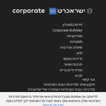
אנא חזרו אלי בקשר ל...
הודעה
*
חדש במועדון
Corporate SUNday
אטרקציות
מסעדות
שופינג וצרכנות
מזון
שליחה
תיירות ונופש
תרבות ופנאי
אורח חיים בריא
לבית
צור קשר
תקנון אתר ומדיניות הגנת הפרטיות
מדיניות הגנת הפרטיות האחודה של ישראכרט
צור קשר
לידיעתך, אנו אוספים ומעבדים מידע אישי אודותייך בהתאם למדיניות
הצהרת נגישות
הפרטיות שלנו והשימוש שלך באתר מעיד על הסכמתך לכך. למידע נוסף:
מדיניות פרטיות