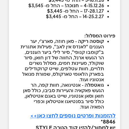
5-16.11.26 – החל
מ- $3,445
4-15.12.26 –
חנוכה!
– החל מ- $3,545
17-28.1.27 – החל מ- $3,445
14-25.2.27 – החל מ- $3,445
פירוט המסלול:
קוסטה ריקה
- סאן חוזה, סארצ'י, יער
העננים "לאנדס אין לאב", פעילות אתגרית
ב"קומבו קנופי", סיור לילי ביער העננים,
הר הגעש ארנל, החווה של דון חואן, סיור
שוקולד, מעיינות חמים, מסלול גשרים
תלויים, חוות עטלפים, שייט קרוקודילים
בפארק הלאומי טארקולס, שמורת מנואל
אנטוניו ועוד.
גואטמלה
- אנטיגואה, חוות קפה, הר
הגעש פאקאיה והעיירות סביבו, כולל סאן
חואן וסאן אנטוניו, שייט באגם אטיטלאן,
כולל סיור בסנטיאגו אטיטלאן וכפרי
המאיה ועוד.
להזמנות ופרטים נוספים לחצו כאן>>
8846*
יש למסור/להזין קוד הטבה STYLE