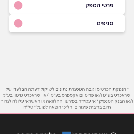
פרטי הספק
סניפים
052-6981101
יהוד
באתר
באינסטגרם
בוואטסאפ
צבי ישי 10, יהוד
שם מלא
*
טלפון
*
* הנפקת הכרטיס וגובה המסגרת נתונים לשיקול דעתה הבלעדי של
ישראכרט בע"מ ו/או פרימיום אקספרס בע"מ ו/או ישראכרט מימון בע"מ
ו/או הבנק המנפיק * אי עמידה בפירעון ההלוואה או האשראי עלולה לגרור
חיוב בריבית פיגורים והליכי הוצאה לפועל * טל"ח
אימייל
*
נושא
*