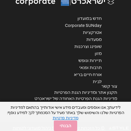
אנא חזרו אלי בקשר ל...
הודעה
*
חדש במועדון
Corporate SUNday
אטרקציות
מסעדות
שופינג וצרכנות
מזון
תיירות ונופש
שליחה
תרבות ופנאי
אורח חיים בריא
לבית
צור קשר
תקנון אתר ומדיניות הגנת הפרטיות
מדיניות הגנת הפרטיות האחודה של ישראכרט
צור קשר
לידיעתך, אנו אוספים ומעבדים מידע אישי אודותייך בהתאם למדיניות
הצהרת נגישות
הפרטיות שלנו והשימוש שלך באתר מעיד על הסכמתך לכך. למידע נוסף:
מדיניות פרטיות
הבנתי
© כל הזכויות שמורות STYLE ניהול מועדוני לקוחות