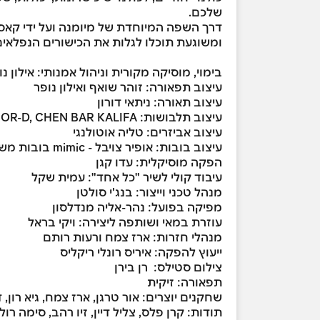
שלכם.
דרך השפה המיוחדת של מיומנה ועל ידי קאסט 
ומשוגעת תוכלו לגלות את הכישורים הנפלאי
בימוי, מוסיקה מקורית וניהול אמנותי: אילון נו
עיצוב תפאורה: זוהר שואף ואילון נופר
עיצוב תאורה: ניתאי דורון
עיצוב תלבושות: JOR-D, CHEN BAR KALIFA
עיצוב אביזרים: טליה אוטולנגי
עיצוב בובות: אופיר צויבל - mimic בובות משחק ותראפיה
הפקה מוסיקלית: עדו קגן
עיבוד קולי לשיר "כל אחד": עמית שקל
מנהל טכני וייצור: בנג'י סולטן
מפיקה בפועל: נהר-אליה מנדלסון
עוזרת במאי ושותפה ליצירה: ויקי בראל
מנהלי חזרות: ארז צמח ורעות רותם
ייעוץ להפקה: איריס רונלי ריקליס
צילום סטילס: רן בירן
תפאורה: זיקית
שחקנים יוצרים: אור טרגן, ארז צמח, גיא רון, ד
תודות: קרן פלס, צליל דיין, זיו רהב, סימה רול