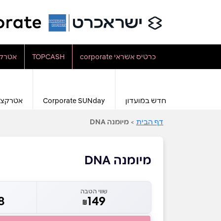
כרטיס אשראי corporate
TOPCASH
אטרקצ
חדש במועדון
Corporate SUNday
אטרקצי
דף הבית
>
מיומנה DNA
מיומנה DNA
שווי הטבה
8
149
₪