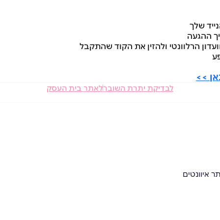
יך ההגעה
אן >>
לבדיקת יתרת השובר
לאתר בית העסק
ר איוונטים