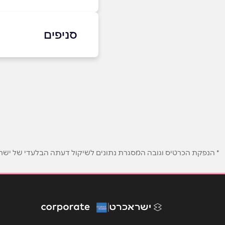
סניפים
09-3721122
תל מונד - בתיאום מר
באתר
באינסטגרם
הכרמל 20
שם מלא
*
טלפון
*
* הנפקת הכרטיס וגובה המסגרת נתונים לשיקול דעתה הבלעדי של ישראכר
נושא
*
אנא חזרו אלי בקשר ל...
הודעה
*