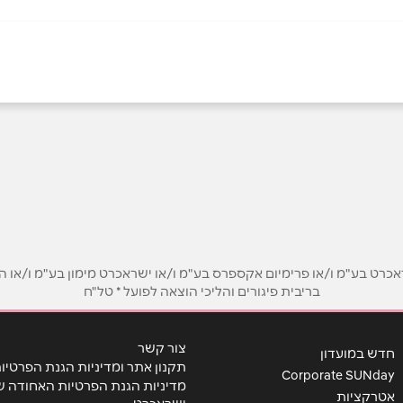
אש
אזור תעשייה אלון תבור -
ביוטיוב
בתיאום מראש
התמר 1
אימייל
*
ט בע"מ ו/או פרימיום אקספרס בע"מ ו/או ישראכרט מימון בע"מ ו/או הבנ
בריבית פיגורים והליכי הוצאה לפועל * טל"ח
צור קשר
חדש במועדון
תקנון אתר ומדיניות הגנת הפרטיו
Corporate SUNday
מדיניות הגנת הפרטיות האחודה ש
אטרקציות