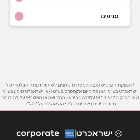
052-5012640
סניפים
באתר
בת חן
שבעת המינים, בית אהרון 402940
052-5012640
שם מלא
*
טלפון
*
* הנפקת הכרטיס וגובה המסגרת נתונים לשיקול דעתה הבלעדי של
ישראכרט בע"מ ו/או פרימיום אקספרס בע"מ ו/או ישראכרט מימון בע"מ
ו/או הבנק המנפיק * אי עמידה בפירעון ההלוואה או האשראי עלולה לגרור
אימייל
*
חיוב בריבית פיגורים והליכי הוצאה לפועל * טל"ח
נושא
*
אנא חזרו אלי בקשר ל...