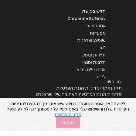
הודעה
*
חדש במועדון
Corporate SUNday
אטרקציות
מסעדות
שופינג וצרכנות
מזון
שליחה
תיירות ונופש
תרבות ופנאי
אורח חיים בריא
לבית
צור קשר
תקנון אתר ומדיניות הגנת הפרטיות
מדיניות הגנת הפרטיות האחודה של ישראכרט
צור קשר
לידיעתך, אנו אוספים ומעבדים מידע אישי אודותייך בהתאם למדיניות
הצהרת נגישות
הפרטיות שלנו והשימוש שלך באתר מעיד על הסכמתך לכך. למידע נוסף:
מדיניות פרטיות
הבנתי
© כל הזכויות שמורות STYLE ניהול מועדוני לקוחות
<