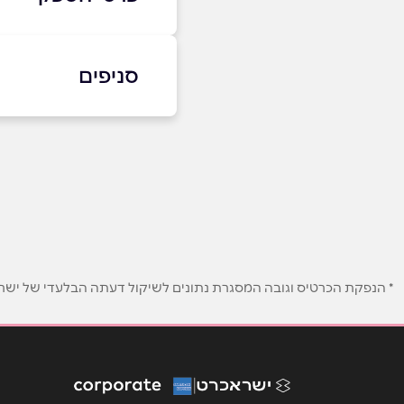
8846*​​​​​​​
סניפים
באתר
בני ברק
בר כוכבא 4
שם מלא
*
03-7156681
טלפון
*
* הנפקת הכרטיס וגובה המסגרת נתונים לשיקול דעתה הבלעדי של ישראכר
נושא
*
אנא חזרו אלי בקשר ל...
הודעה
*