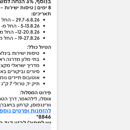
בנוסף, 3% הנחה למשלמים בכרטיס המועדון
8 ימים | טיסות ישירות – נחיתה בברגן והמראה מאוסלו | שייט בפיורד | הטיולים מובטחים
תאריכים:
29.7-6.8.26 – החל מ- €2,145
5-13.8.26 - החל מ- €2,145
12-20.8.26– החל מ- €2,145
19-27.8.26 – החל מ- €2,145
הטיול כולל:
טיסות ישירות בינלא
בתי מלון מדרגה ראש
מדריך ישראלי מקצוע
סיורים וביקורים בא
אוטובוס תיירים נוח
תיק יד, טרולי 7 ק"ג ומזוודה 20 ק"ג
פירוט המסלול:
אוסלו, לילהאמר, דרך הטר
וורינגפוסן, קרחון בויאברן
להזמנות ופרטים נוספי
8846*
יש למסור/להזין קוד הטבה 