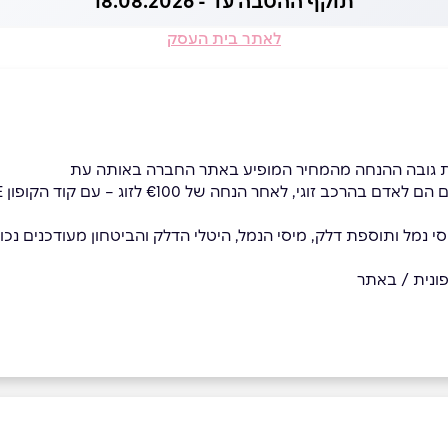
תוקף ההטבה עד - 18.08.2026
לאתר בית העסק
 גובה ההנחה מהמחיר המופיע באתר החברה באותה עת
כב זוגי, לאחר הנחה של €100 לזוג – עם קוד הקופון STYLE
סי נמל ותוספת דלק, מיסי הנמל, היטלי הדלק והביטחון מעודכנים נכון
ונית / באתר