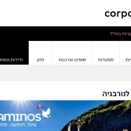
יות בחו"ל
ות
מסעדות
שופינג וצרכנות
מזון
תיירות ונופש
לנורבגיה