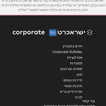
ישראכרט בע"מ ו/או פרימיום אקספרס בע"מ ו/או ישראכרט מימון בע"מ
ו/או הבנק המנפיק * אי עמידה בפירעון ההלוואה או האשראי עלולה לגרור
אימייל
*
חיוב בריבית פיגורים והליכי הוצאה לפועל * טל"ח
נושא
*
אנא חזרו אלי בקשר ל...
הודעה
*
חדש במועדון
Corporate SUNday
אטרקציות
מסעדות
שופינג וצרכנות
מזון
שליחה
תיירות ונופש
תרבות ופנאי
אורח חיים בריא
לבית
צור קשר